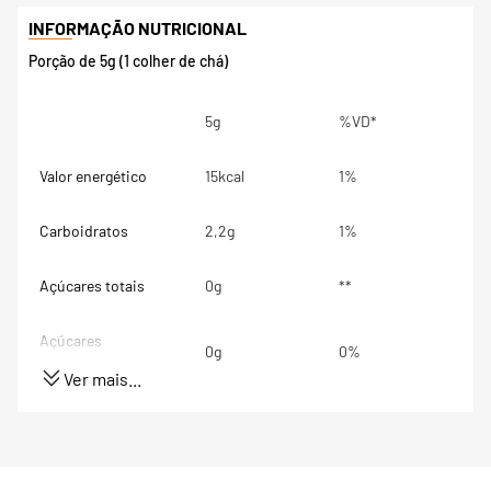
Porção de 5g (1 colher de chá)
5g
%VD*
Valor energético
15kcal
1%
Carboidratos
2,2g
1%
Açúcares totais
0g
**
Açúcares
0g
0%
adicionados
Ver mais...
Proteínas
0,6g
1%
Gorduras totais
0g
0%