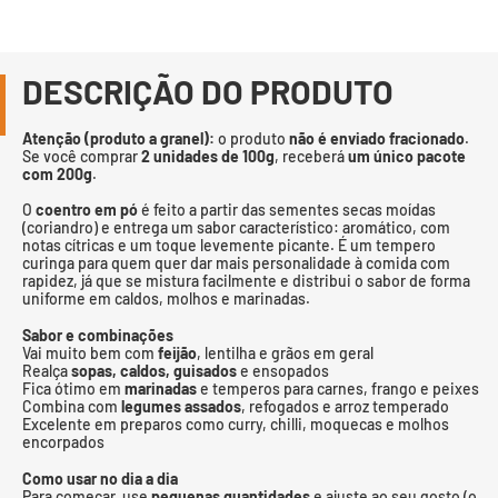
DESCRIÇÃO DO PRODUTO
Atenção (produto a granel):
o produto
não é enviado fracionado
.
Se você comprar
2 unidades de 100g
, receberá
um único pacote
com 200g
.
O
coentro em pó
é feito a partir das sementes secas moídas
(coriandro) e entrega um sabor característico: aromático, com
notas cítricas e um toque levemente picante. É um tempero
curinga para quem quer dar mais personalidade à comida com
rapidez, já que se mistura facilmente e distribui o sabor de forma
uniforme em caldos, molhos e marinadas.
Sabor e combinações
Vai muito bem com
feijão
, lentilha e grãos em geral
Realça
sopas, caldos, guisados
e ensopados
Fica ótimo em
marinadas
e temperos para carnes, frango e peixes
Combina com
legumes assados
, refogados e arroz temperado
Excelente em preparos como curry, chilli, moquecas e molhos
encorpados
Como usar no dia a dia
Para começar, use
pequenas quantidades
e ajuste ao seu gosto (o