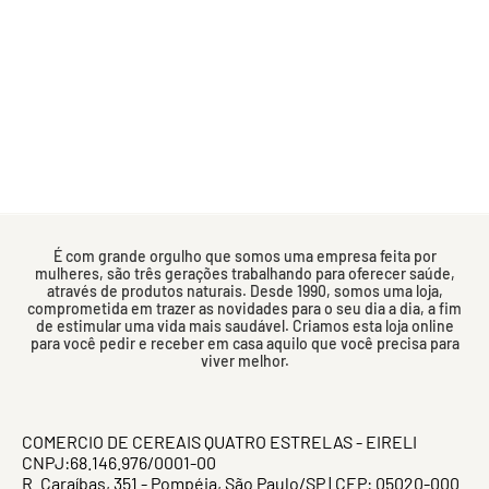
É com grande orgulho que somos uma empresa feita por
mulheres, são três gerações trabalhando para oferecer saúde,
através de produtos naturais. Desde 1990, somos uma loja,
comprometida em trazer as novidades para o seu dia a dia, a fim
de estimular uma vida mais saudável. Criamos esta loja online
para você pedir e receber em casa aquilo que você precisa para
viver melhor.
COMERCIO DE CEREAIS QUATRO ESTRELAS - EIRELI
CNPJ:68.146.976/0001-00
R. Caraíbas, 351 - Pompéia, São Paulo/SP | CEP: 05020-000