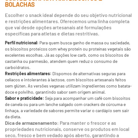
BOLACHAS
Escolher o snack ideal depende do seu objetivo nutricional
e restrições alimentares. Oferecemos uma linha completa
que vai desde opções artesanais até formulações
específicas para atletas e dietas restritivas.
Perfil nutricional:
Para quem busca ganho de massa ou saciedade,
os biscoitos proteicos com whey protein ou proteínas vegetais são
excelentes escolhas. Já as opções low carb, como os biscoitos de
castanha ou parmesão, atendem quem reduz o consumo de
carboidratos.
Restrições alimentares:
Dispomos de alternativas seguras para
celíacos e intolerantes à lactose, com biscoitos artesanais feitos
sem glúten. As versões veganas utilizam ingredientes como batata-
doce e polvilho, garantindo sabor sem origem animal.
Sabor e praticidade:
Seja para acompanhar um café com biscoitos
de canela ou para um lanche salgado com crackers de cúrcuma e
linhaça, a variedade de sabores permite variar o cardápio sem sair
da dieta.
Dica de armazenamento:
Para manter o frescor e as
propriedades nutricionais, conserve os produtos em local
seco, fresco e bem vedado após aberto, garantindo a