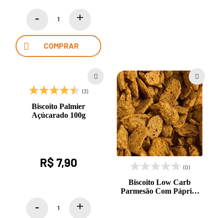
COMPRAR
(3)
Biscoito Palmier
Açúcarado 100g
R$ 7,90
(0)
Biscoito Low Carb
Parmesão Com Páprica
Defumada e Cúrcuma
100g