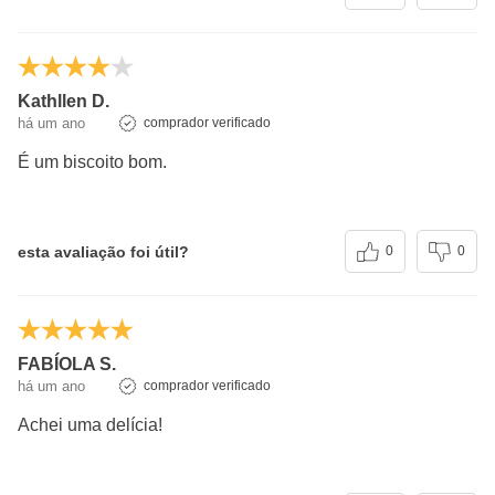
Kathllen D.
há um ano
comprador verificado
É um biscoito bom.
esta avaliação foi útil?
0
0
FABÍOLA S.
há um ano
comprador verificado
Achei uma delícia!