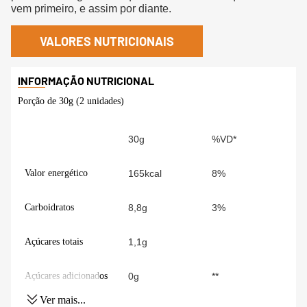
vem primeiro, e assim por diante.
VALORES NUTRICIONAIS
Porção de 30g (2 unidades)
30g
%VD*
Valor energético
165kcal
8%
Carboidratos
8,8g
3%
Açúcares totais
1,1g
Açúcares adicionados
0g
**
Ver mais...