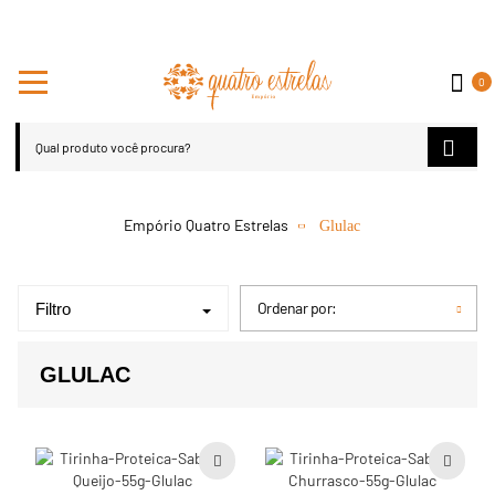
0
Glulac
Ordenar por:
Filtro
GLULAC