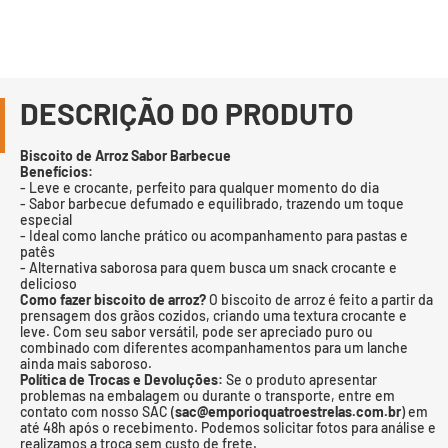
DESCRIÇÃO DO PRODUTO
Biscoito de Arroz Sabor Barbecue
Benefícios:
- Leve e crocante, perfeito para qualquer momento do dia
- Sabor barbecue defumado e equilibrado, trazendo um toque
especial
- Ideal como lanche prático ou acompanhamento para pastas e
patês
- Alternativa saborosa para quem busca um snack crocante e
delicioso
Como fazer biscoito de arroz?
O biscoito de arroz é feito a partir da
prensagem dos grãos cozidos, criando uma textura crocante e
leve. Com seu sabor versátil, pode ser apreciado puro ou
combinado com diferentes acompanhamentos para um lanche
ainda mais saboroso.
Política de Trocas e Devoluções:
Se o produto apresentar
problemas na embalagem ou durante o transporte, entre em
contato com nosso SAC (
sac@emporioquatroestrelas.com.br
) em
até 48h após o recebimento. Podemos solicitar fotos para análise e
realizamos a troca sem custo de frete.