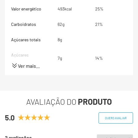
Valor energético
493kcal
25%
Carboidratos
62g
21%
Açúcares totais
8g
Açúcares
7g
14%
adicionados
Ver mais...
Proteínas
6g
12%
Gorduras totais
80g
123%
AVALIAÇÃO DO
PRODUTO
Gorduras Saturadas
55g
275%
5.0
QUERO AVALIAR
Gorduras trans
0g
**
2 avaliações