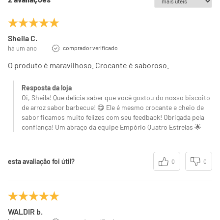
Fibra alimentar
0g
0%
Sódio
795mg
40%
Sheila C.
há um ano
comprador verificado
(*) Valores diários com base em uma dieta de 2000kcal ou
O produto é maravilhoso. Crocante é saboroso.
8400kj. Seus valores podem ser maiores ou menores
dependendo de suas necessidades energéticas.
Resposta da loja
(**) Valores diários não estabelecidos.
Oi, Sheila! Que delícia saber que você gostou do nosso biscoito
de arroz sabor barbecue! 😋 Ele é mesmo crocante e cheio de
sabor ficamos muito felizes com seu feedback! Obrigada pela
confiança! Um abraço da equipe Empório Quatro Estrelas 🌟
esta avaliação foi útil?
0
0
WALDIR b.