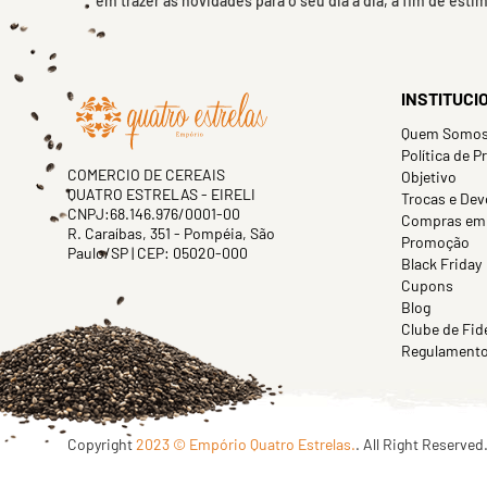
em trazer as novidades para o seu dia a dia, a fim de esti
INSTITUCI
Quem Somo
Política de P
COMERCIO DE CEREAIS
Objetivo
QUATRO ESTRELAS - EIRELI
Trocas e Dev
CNPJ:68.146.976/0001-00
Compras em
R. Caraíbas, 351 - Pompéia, São
Promoção
Paulo/SP | CEP: 05020-000
Black Friday
Cupons
Blog
Clube de Fid
Regulamento 
Copyright
2023 © Empório Quatro Estrelas.
. All Right Reserved