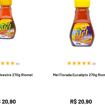
(4)
(2)
ilvestre 270g Riomel
Mel Florada Eucalipto 270g Rio
 20,90
R$ 20,90