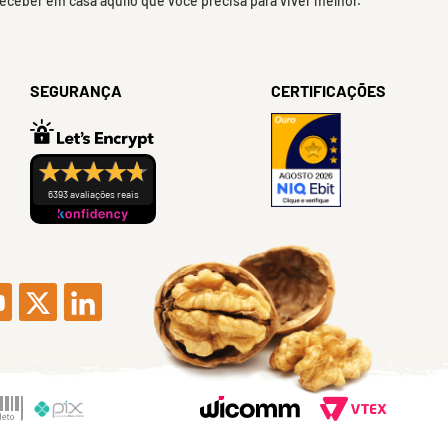
 receber em casa aquilo que você precisa para viver melhor.
SEGURANÇA
CERTIFICAÇÕES
6393 avaliações reais