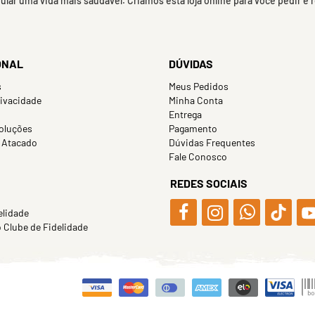
mular uma vida mais saudável. Criamos esta loja online para você pedir e
ONAL
DÚVIDAS
s
Meus Pedidos
rivacidade
Minha Conta
Entrega
oluções
Pagamento
 Atacado
Dúvidas Frequentes
Fale Conosco
REDES SOCIAIS
elidade
Clube de Fidelidade
.