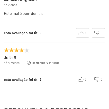
há 2 anos
Este mel é bom demais
esta avaliação foi útil?
0
0
Julia R.
há 4 meses
comprador verificado
esta avaliação foi útil?
0
0