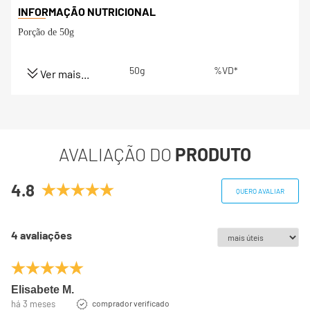
Porção de 50g
50g
%VD*
Ver mais...
AVALIAÇÃO DO
PRODUTO
4.8
QUERO AVALIAR
4 avaliações
Elisabete M.
há 3 meses
comprador verificado