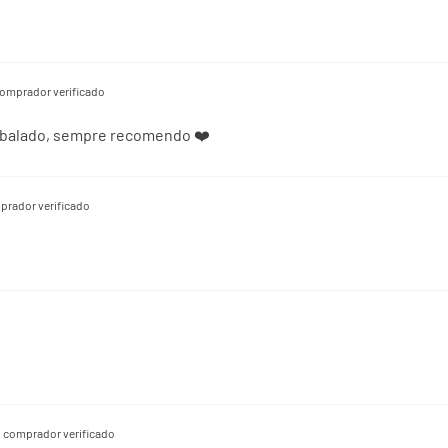
omprador verificado
mbalado, sempre recomendo ❤️
prador verificado
comprador verificado