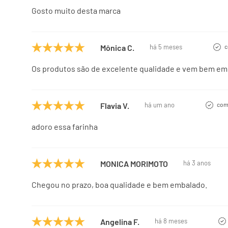
Gosto muito desta marca
Mônica C.
há 5 meses
c
Os produtos são de excelente qualidade e vem bem e
Flavia V.
há um ano
com
adoro essa farinha
MONICA MORIMOTO
há 3 anos
Chegou no prazo, boa qualidade e bem embalado.
Angelina F.
há 8 meses