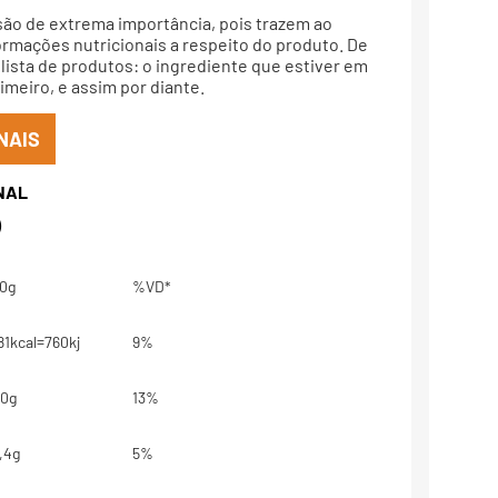
são de extrema importância, pois trazem ao
rmações nutricionais a respeito do produto. De
lista de produtos: o ingrediente que estiver em
meiro, e assim por diante.
NAIS
)
0g
%VD*
81kcal=760kj
9%
0g
13%
,4g
5%