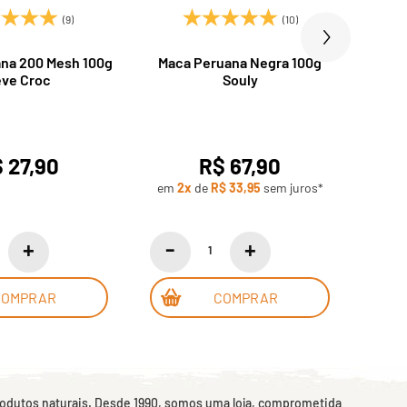
(9)
(10)
na 200 Mesh 100g
Maca Peruana Negra 100g
Fari
ve Croc
Souly
 27,90
R$ 67,90
em
2x
de
R$ 33,95
sem juros*
COMPRAR
COMPRAR
rodutos naturais. Desde 1990, somos uma loja, comprometida