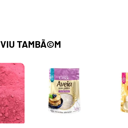
,
VIU TAMBÃ©M