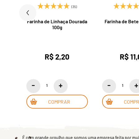
)
(35)
Glúten
Farinha de Linhaça Dourada
Farinha de Bete
100g
R$ 2,20
R$ 11
COMPRAR
COMP
É com grande orgulho que somos uma empresa feita por mulh