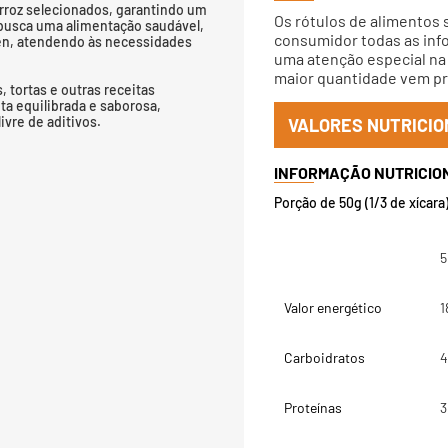
rroz selecionados, garantindo um
Os rótulos de alimentos 
m busca uma alimentação saudável,
consumidor todas as info
ten, atendendo às necessidades
uma atenção especial na 
maior quantidade vem pri
, tortas e outras receitas
ta equilibrada e saborosa,
ivre de aditivos.
VALORES NUTRICIO
Porção de 50g (1/3 de xícara
5
Valor energético
1
Carboidratos
4
Proteínas
3