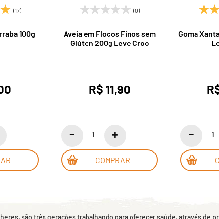
(17)
(0)
rraba 100g
Aveia em Flocos Finos sem
Goma Xanta
Glúten 200g Leve Croc
Le
,00
R$ 11,90
R$
RAR
COMPRAR
eres, são três gerações trabalhando para oferecer saúde, através de p