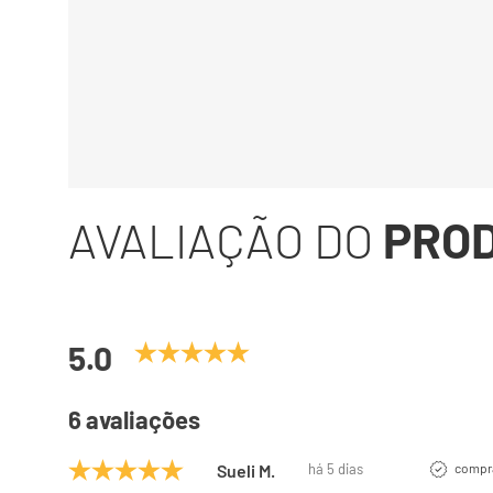
AVALIAÇÃO DO
PRO
5.0
6 avaliações
Sueli M.
há 5 dias
compra