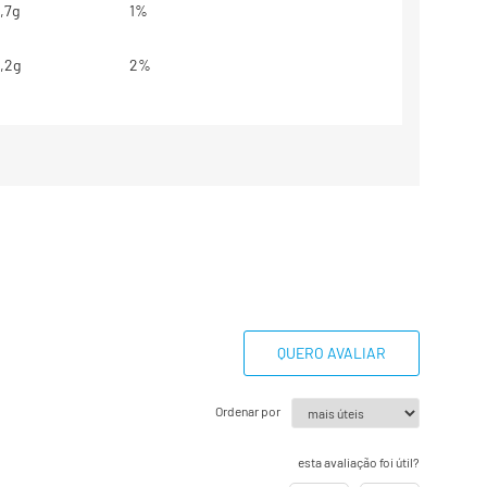
,7g
1%
,2g
2%
g
**
g
0%
0mg
0%
base em uma dieta de 2000kcal ou
dem ser maiores ou menores
essidades energéticas.
QUERO AVALIAR
estabelecidos.
Ordenar por
esta avaliação foi útil?