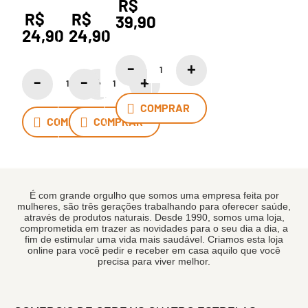
R$
La
La
La
R$
R$
Pastina
39,90
Pastina
Pastina
24,90
24,90
COMPRAR
COMPRAR
COMPRAR
É com grande orgulho que somos uma empresa feita por
mulheres, são três gerações trabalhando para oferecer saúde,
através de produtos naturais. Desde 1990, somos uma loja,
comprometida em trazer as novidades para o seu dia a dia, a
fim de estimular uma vida mais saudável. Criamos esta loja
online para você pedir e receber em casa aquilo que você
precisa para viver melhor.