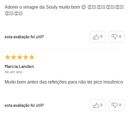
Adorei o vinagre da Souly muito bom 😊 👏🏻👏🏻👏🏻👏🏻
👏🏻👏🏻
esta avaliação foi útil?
0
0
Marcia Landen
há um ano
Muito bom antes das refeições para não ter pico insulinico
esta avaliação foi útil?
0
0