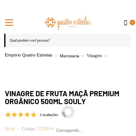
0
Mercearia
Vinagres
VINAGRE DE FRUTA MAÇÃ PREMIUM
ORGÂNICO 500ML SOULY
2 avaliações
Souly
23290-6