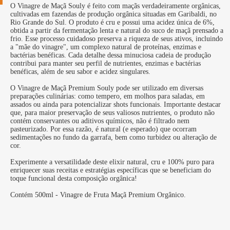
O Vinagre de Maçã Souly é feito com maçãs verdadeiramente orgânicas,
cultivadas em fazendas de produção orgânica situadas em Garibaldi, no
Rio Grande do Sul. O produto é cru e possui uma acidez única de 6%,
obtida a partir da fermentação lenta e natural do suco de maçã prensado a
frio. Esse processo cuidadoso preserva a riqueza de seus ativos, incluindo
a "mãe do vinagre", um complexo natural de proteínas, enzimas e
bactérias benéficas. Cada detalhe dessa minuciosa cadeia de produção
contribui para manter seu perfil de nutrientes, enzimas e bactérias
benéficas, além de seu sabor e acidez singulares.
O Vinagre de Maçã Premium Souly pode ser utilizado em diversas
preparações culinárias: como tempero, em molhos para saladas, em
assados ou ainda para potencializar shots funcionais. Importante destacar
que, para maior preservação de seus valiosos nutrientes, o produto não
contém conservantes ou aditivos químicos, não é filtrado nem
pasteurizado. Por essa razão, é natural (e esperado) que ocorram
sedimentações no fundo da garrafa, bem como turbidez ou alteração de
cor.
Experimente a versatilidade deste elixir natural, cru e 100% puro para
enriquecer suas receitas e estratégias específicas que se beneficiam do
toque funcional desta composição orgânica!
Contém 500ml - Vinagre de Fruta Maçã Premium Orgânico.