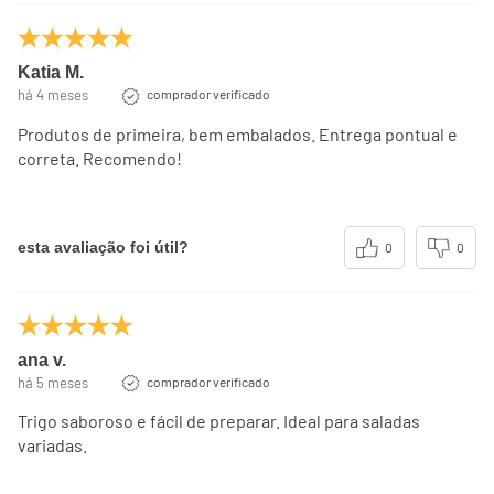
dependendo de suas necessidades energéticas.
(**) Valores diários não estabelecidos.
Katia M.
há 4 meses
comprador verificado
Produtos de primeira, bem embalados. Entrega pontual e
correta. Recomendo!
esta avaliação foi útil?
0
0
ana v.
há 5 meses
comprador verificado
Trigo saboroso e fácil de preparar. Ideal para saladas
variadas.