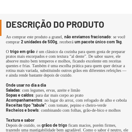
DESCRIÇÃO DO PRODUTO
não enviamos fracionado
Ao comprar este produto a granel,
: se você
2 unidades de 500g
um pacote único com 1kg
comprar
, receberá
.
trigo em grão
O
é um clássico da cozinha para quem gosta de preparar
pratos mais encorpados e com textura “al dente”. De sabor suave, ele
absorve muito bem temperos e molhos, ficando excelente em receitas
quentes e frias. Também é uma escolha prática para quem quer deixar a
rotina mais variada, substituindo outros grãos em diferentes refeições —
e ainda rende bastante depois de cozido.
Onde usar no dia a dia
Saladas
: com legumes, ervas, azeite e limão
Sopas e caldos
: para dar mais corpo ao prato
Acompanhamentos
: no lugar do arroz, com refogado de alho e cebola
Receitas tipo “tabule”
: com tomate, pepino e cheiro-verde
Recheios e bowls
: combinando com folhas, grão-de-bico e molhos
Textura e sabor
grãos de trigo
Depois de cozido, os
ficam macios, porém firmes,
trazendo uma mastigabilidade bem agradável. Como o sabor é neutro, ele