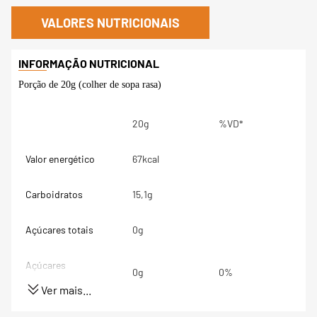
VALORES NUTRICIONAIS
Porção de 20g (colher de sopa rasa)
20g
%VD*
Valor energético
67kcal
Carboidratos
15,1g
Açúcares totais
0g
Açúcares
0g
0%
adicionados
Ver mais...
Proteínas
2,14g