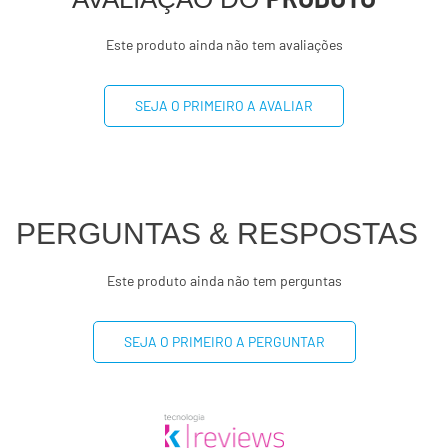
Gorduras Saturadas
0g
Este produto ainda não tem avaliações
Gorduras trans
0g
**
SEJA O PRIMEIRO A AVALIAR
Fibra alimentar
2,2g
9%
Sódio
23mg
1%
Cálcio
100mg
10%
PERGUNTAS & RESPOSTAS
Ferro
0,6mg
4%
Este produto ainda não tem perguntas
Magnésio
100mg
24%
SEJA O PRIMEIRO A PERGUNTAR
Zinco
11mg
100%
Vitamina A
153mcg
19%