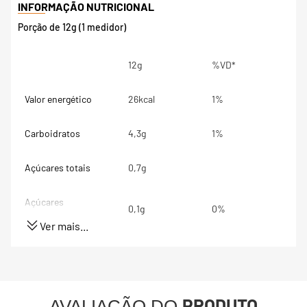
Porção de 12g (1 medidor)
12g
%VD*
Valor energético
26kcal
1%
Carboidratos
4,3g
1%
Açúcares totais
0,7g
Açúcares
0,1g
0%
adicionados
Ver mais...
Proteínas
1,2g
2%
Gorduras totais
0g
PRODUTO
AVALIAÇÃO DO