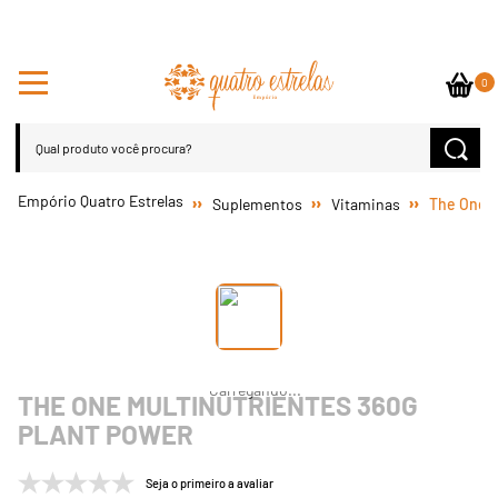
0
Suplementos
Vitaminas
The One M
THE ONE MULTINUTRIENTES 360G
PLANT POWER
Seja o primeiro a avaliar