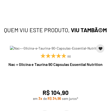
Vitamina C
420mg
420%
Vitamina D
10mcg
67%
QUEM VIU ESTE PRODUTO,
VIU TAMBÃ©M
Vitamina E
15mg
100%
Vitamina B2
0,3mg
25%
Vitamina B6
0,3mg
23%
(6)
Nac + Glicina e Taurina 90 Cápsulas Essential Nutrition
Vitamina B12
0,5mcg
21%
Niacina
2,4mg
16%
R$ 104,90
Colina
83mg
15%
em
3x
de
R$ 34,96
sem juros*
Cobre
190mcg
21%