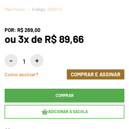
Plant Power
23847-2
POR:
R$ 269,00
ou
3
x
de
R$ 89,66
Como assinar?
COMPRAR E ASSINAR
COMPRAR
ADICIONAR À SACOLA