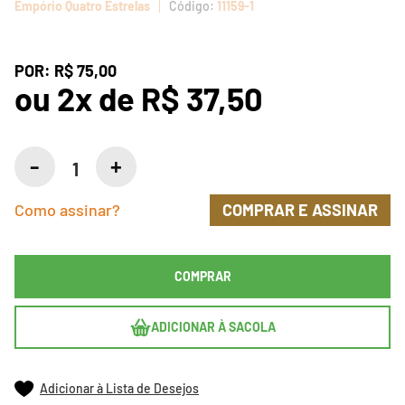
Empório Quatro Estrelas
11159-1
POR:
R$ 75,00
ou
2
x
de
R$ 37,50
Como assinar?
COMPRAR E ASSINAR
COMPRAR
ADICIONAR À SACOLA
Adicionar à Lista de Desejos