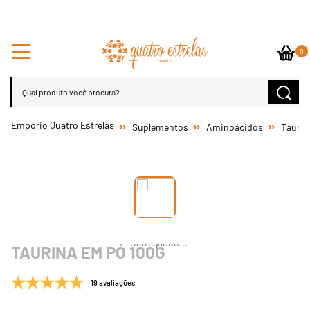
0
Suplementos
Aminoácidos
Taurin
TAURINA EM PÓ 100G
19 avaliações