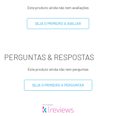
Este produto ainda não tem avaliações
Sódio
2g
0%
SEJA O PRIMEIRO A AVALIAR
(*) Valores diários com base em uma dieta de 2000 kcal
ou 8400 kj. Seus valores podem maiores ou menores
dependendo de suas necessidades energéticas
(**) valor diário não estabelecido
PERGUNTAS & RESPOSTAS
Este produto ainda não tem perguntas
SEJA O PRIMEIRO A PERGUNTAR