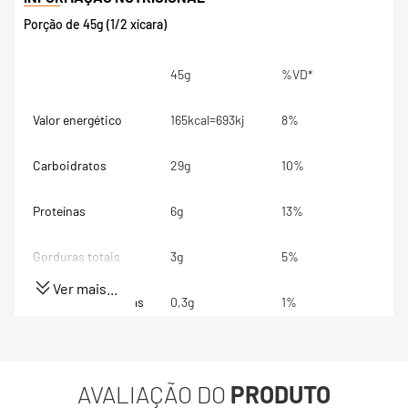
Porção de 45g (1/2 xícara)
45g
%VD*
Valor energético
165kcal=693kj
8%
Carboidratos
29g
10%
Proteínas
6g
13%
Gorduras totais
3g
5%
Ver mais...
Gorduras Saturadas
0,3g
1%
Gorduras trans
0g
**
AVALIAÇÃO DO
PRODUTO
Fibra alimentar
3,2g
13%