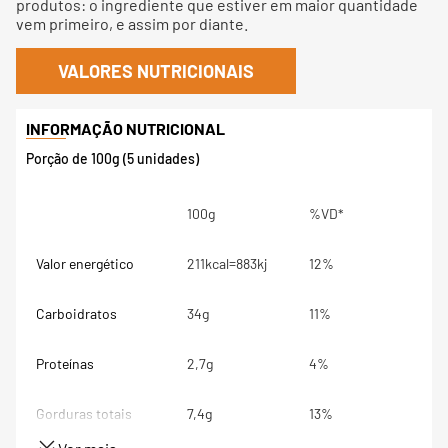
produtos: o ingrediente que estiver em maior quantidade
vem primeiro, e assim por diante.
VALORES NUTRICIONAIS
Porção de 100g (5 unidades)
100g
%VD*
Valor energético
211kcal=883kj
12%
Carboidratos
34g
11%
Proteínas
2,7g
4%
Gorduras totais
7,4g
13%