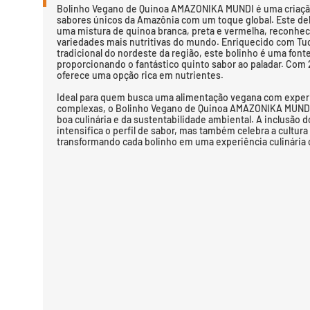
Bolinho Vegano de Quinoa AMAZONIKA MUNDI é uma criaçã
sabores únicos da Amazônia com um toque global. Este de
uma mistura de quinoa branca, preta e vermelha, reconhe
variedades mais nutritivas do mundo. Enriquecido com Tu
tradicional do nordeste da região, este bolinho é uma font
proporcionando o fantástico quinto sabor ao paladar. Com 
oferece uma opção rica em nutrientes.
Ideal para quem busca uma alimentação vegana com experi
complexas, o Bolinho Vegano de Quinoa AMAZONIKA MUNDI 
boa culinária e da sustentabilidade ambiental. A inclusão 
intensifica o perfil de sabor, mas também celebra a cultur
transformando cada bolinho em uma experiência culinária c