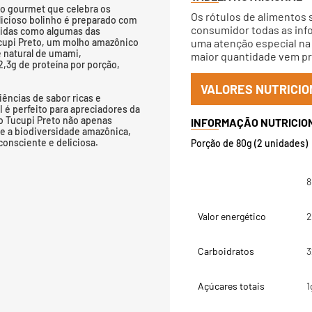
o gourmet que celebra os
Os rótulos de alimentos 
licioso bolinho é preparado com
consumidor todas as info
cidas como algumas das
cupi Preto, um molho amazônico
uma atenção especial na 
e natural de umami,
maior quantidade vem pri
2,3g de proteína por porção,
VALORES NUTRICIO
ências de sabor ricas e
é perfeito para apreciadores da
do Tucupi Preto não apenas
a e a biodiversidade amazônica,
onsciente e deliciosa.
Porção de 80g (2 unidades)
8
Valor energético
2
Carboidratos
3
Açúcares totais
1