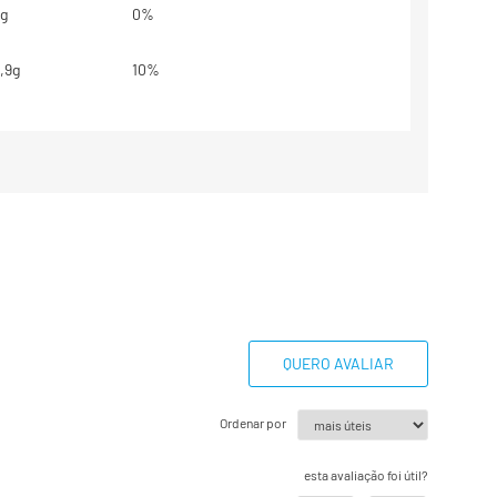
g
0%
,9g
10%
,9g
12%
,3g
2%
g
**
g
12%
93mg
10%
QUERO AVALIAR
base em uma dieta de 2000kcal ou
Ordenar por
dem ser maiores ou menores
essidades energéticas.
esta avaliação foi útil?