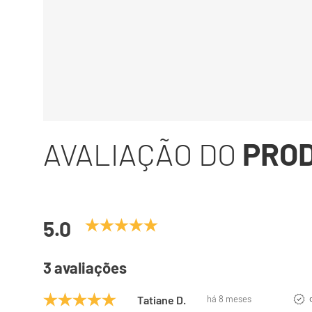
AVALIAÇÃO DO
PRO
5.0
3 avaliações
Tatiane D.
há 8 meses