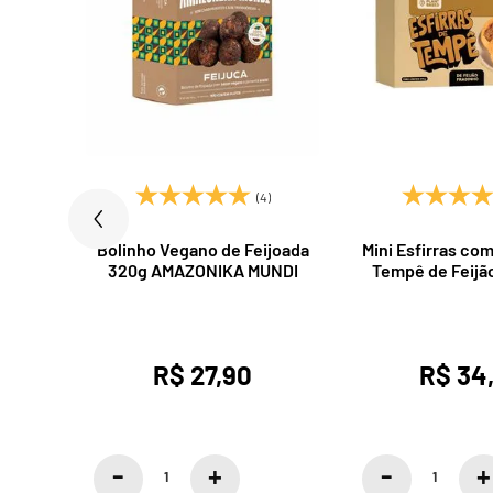
)
(4)
60g Lar
Bolinho Vegano de Feijoada
Mini Esfirras co
n
320g AMAZONIKA MUNDI
Tempê de Feijã
270g Mun Ar
R$ 27,90
R$ 34