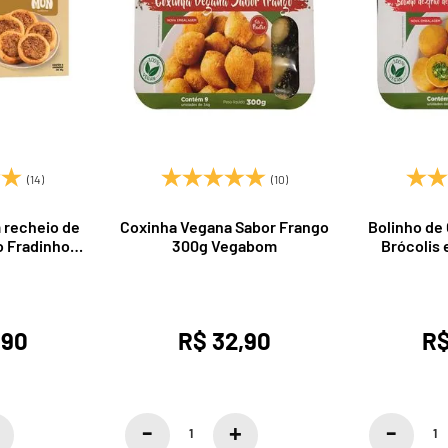
(14)
(10)
m recheio de
Coxinha Vegana Sabor Frango
Bolinho de
o Fradinho
300g Vegabom
Brócolis 
tesanal
300
,90
R$ 32,90
R$