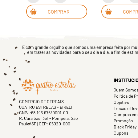
COMPRAR
COMP
É com grande orgulho que somos uma empresa feita por mulh
em trazer as novidades para o seu dia a dia, a fim de esti
INSTITUCI
Quem Somo
Política de P
COMERCIO DE CEREAIS
Objetivo
QUATRO ESTRELAS - EIRELI
Trocas e Dev
CNPJ:68.146.976/0001-00
Compras em
R. Caraíbas, 351 - Pompéia, São
Promoção
Paulo/SP | CEP: 05020-000
Black Friday
Cupons