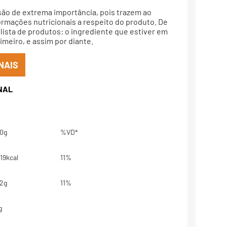
são de extrema importância, pois trazem ao
rmações nutricionais a respeito do produto. De
lista de produtos: o ingrediente que estiver em
meiro, e assim por diante.
NAIS
0g
%VD*
19kcal
11%
2g
11%
g