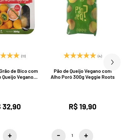
(11)
(4)
 Grão de Bico com
Pão de Queijo Vegano com
Boli
e Queijo Vegano
Alho Poró 300g Veggie Roots
320
g Vegabom
 32,90
R$ 19,90