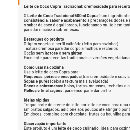
Leite de Coco Copra Tradicional: cremosidade para receita
O
Leite de Coco Tradicional 500ml Copra
é um ingrediente 
consistência, sabor e acabamento
a preparações doces e s
o sabor de coco é equilibrado, funcionando muito bem ta
para dar maciez a sobremesas.
Destaques do produto
Origem vegetal e perfil culinário (feito para cozinhar)
Textura cremosa para dar corpo a molhos e recheios
Opção
sem lactose
e
sem glúten
Excelente para receitas tradicionais e versões vegetarian
Como usar na cozinha
Use o leite de coco Copra para:
Moquecas, peixes e ensopados
(traz cremosidade e suaviz
Sopas e purês
(deixa a textura mais aveludada)
Doces e sobremesas
: bolos, tortas, mousses, recheios e c
Molhos e finalizações
: para encorpar e dar brilho
Ideias rápidas
Troque parte do creme de leite por leite de coco para uma
Em pratos salgados, adicione aos poucos até atingir o pon
Em doces, combine com chocolate, frutas ou baunilha para 
Observação importante
Este produto é um
leite de coco culinário
, ideal para cozin