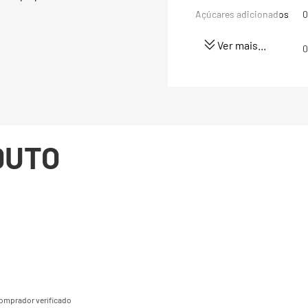
Açúcares adicionados
0
Ver mais...
Proteínas
0
Gorduras totais
1
Gorduras Saturadas
1
DUTO
Gorduras trans
0
Fibra alimentar
0
Sódio
1
(*) Valores diários com 
8400kj. Seus valores po
dependendo de suas nec
omprador verificado