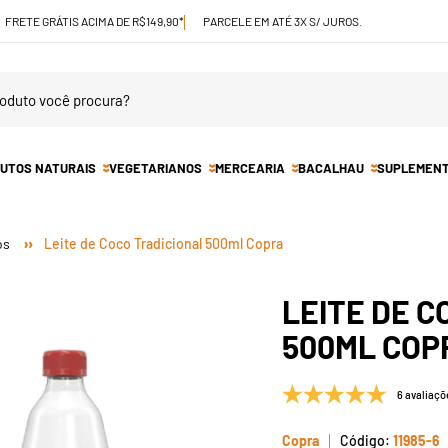
FRETE GRÁTIS ACIMA DE R$149,90*
PARCELE EM ATÉ 3X S/ JUROS.
UTOS NATURAIS
VEGETARIANOS
MERCEARIA
BACALHAU
SUPLEMEN
os
Leite de Coco Tradicional 500ml Copra
LEITE DE C
500ML COP
6 avaliaçõ
Copra
11985-6