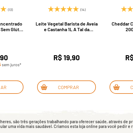
(13)
(14)
oncentrado
Leite Vegetal Barista de Aveia
Cheddar C
 Sem Glúten
e Castanha 1L A Tal da
200
Nice Foods
Castanha
,90
R$ 19,90
R$
5
sem juros*
RAR
COMPRAR
eres, são três gerações trabalhando para oferecer saúde, através de p
mular uma vida mais saudável. Criamos esta loja online para você pedir e