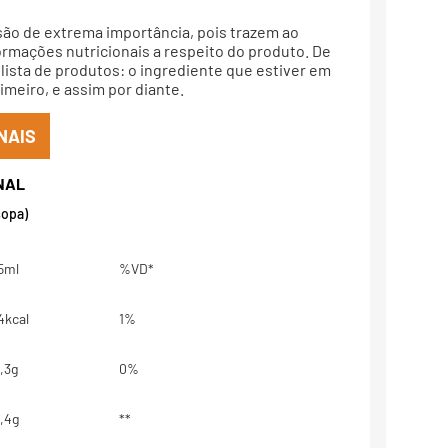
são de extrema importância, pois trazem ao
rmações nutricionais a respeito do produto. De
lista de produtos: o ingrediente que estiver em
meiro, e assim por diante.
NAIS
sopa)
5ml
%VD*
4kcal
1%
,3g
0%
,4g
**