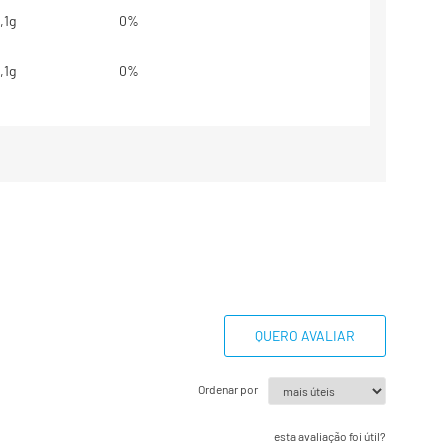
,1g
0%
,1g
0%
,2g
2%
,1g
6%
g
**
,2g
1%
1mg
1%
QUERO AVALIAR
base em uma dieta de 2000kcal ou
Ordenar por
dem ser maiores ou menores
essidades energéticas.
esta avaliação foi útil?