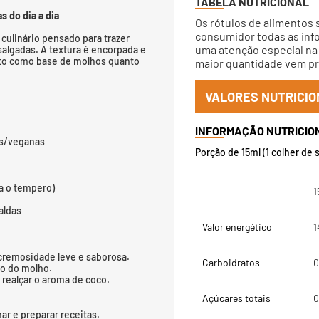
TABELA NUTRICIONAL
s do dia a dia
Os rótulos de alimentos 
consumidor todas as info
culinário pensado para trazer
uma atenção especial na 
algadas. A textura é encorpada e
nto como base de molhos quanto
maior quantidade vem pri
VALORES NUTRICIO
as/veganas
Porção de 15ml (1 colher de 
a o tempero)
1
aldas
Valor energético
1
 cremosidade leve e saborosa.
Carboidratos
0
to do molho.
realçar o aroma de coco.
Açúcares totais
0
har e preparar receitas.