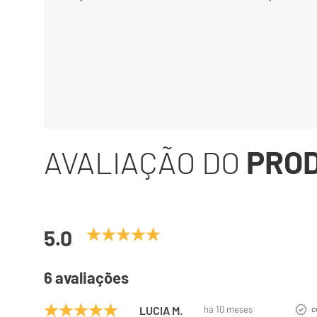
AVALIAÇÃO DO
PRO
5.0
6 avaliações
LUCIA M.
há 10 meses
c