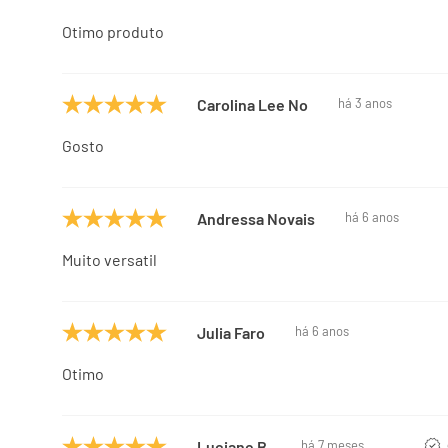
Otimo produto
Carolina Lee No
há 3 anos
Gosto
Andressa Novais
há 6 anos
Muito versatil
Julia Faro
há 6 anos
Otimo
Luciane B.
há 7 meses