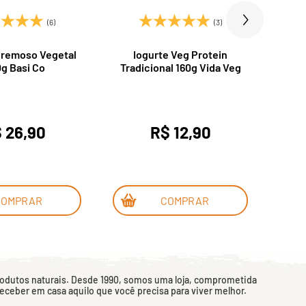
(6)
(3)
remoso Vegetal
Iogurte Veg Protein
Iogu
g Basi Co
Tradicional 160g Vida Veg
 26,90
R$ 12,90
COMPRAR
COMPRAR
rodutos naturais. Desde 1990, somos uma loja, comprometida
 receber em casa aquilo que você precisa para viver melhor.