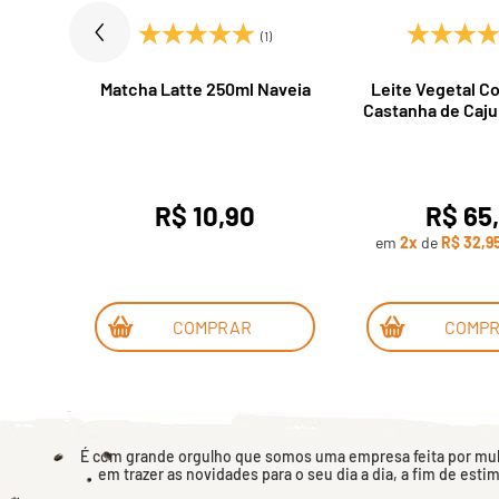
)
(1)
Spray
Matcha Latte 250ml Naveia
Leite Vegetal C
Castanha de Caju
Nice Milk 450g 
R$ 10,90
R$ 65
em
2x
de
R$ 32,9
COMPRAR
COMP
É com grande orgulho que somos uma empresa feita por mulh
em trazer as novidades para o seu dia a dia, a fim de esti