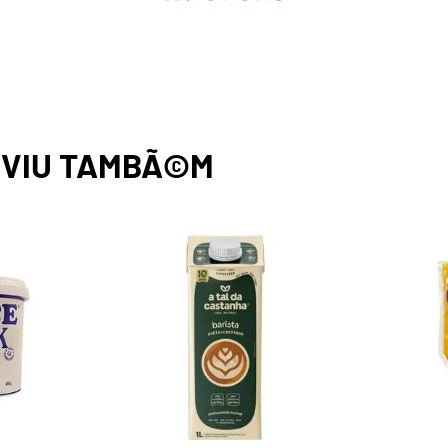
,
VIU TAMBÃ©M