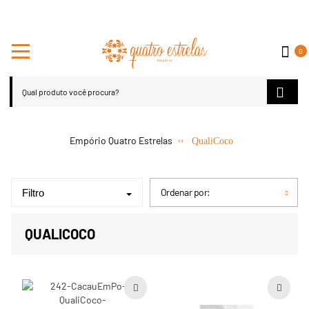
0
QualiCoco
Ordenar por:
Filtro
QUALICOCO