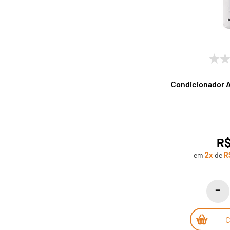
Condicionador An
R$
em
2x
de
R