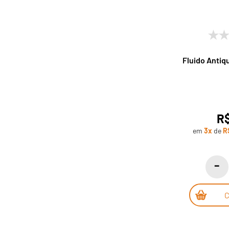
Fluido Antiq
R$
em
3x
de
R