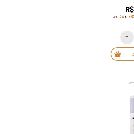
R$
em
3x
de
R