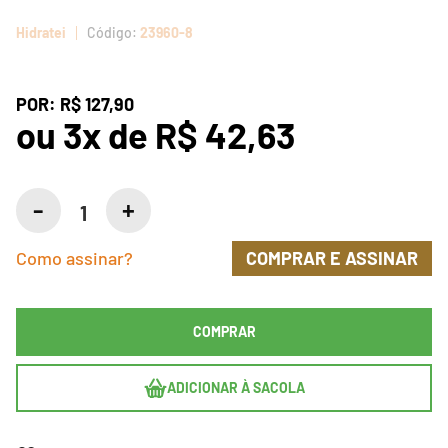
Hidratei
23960-8
POR:
R$ 127,90
ou
3
x
de
R$ 42,63
Como assinar?
COMPRAR E ASSINAR
COMPRAR
ADICIONAR À SACOLA