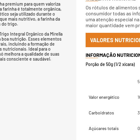
olha premium para quem valoriza
Os rótulos de alimentos 
a farinha é totalmente orgânica,
consumidor todas as info
ico seja utilizado durante o
que mais nutritivo, a farinha da
uma atenção especial na 
 do trigo.
maior quantidade vem pri
Trigo Integral Orgânico da Mirella
ma boa nutrição. Esses elementos
VALORES NUTRICIO
ais, incluindo a formação de
 nutricionais. Ideal para o
 só melhora a qualidade de suas
is consciente e saudável.
Porção de 50g (1/2 xícara)
5
Valor energético
1
Carboidratos
3
Açúcares totais
0