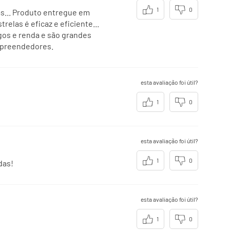
1
0
as... Produto entregue em
base em uma dieta de 2000kcal ou
las é eficaz e eficiente...
dem ser maiores ou menores
gos e renda e são grandes
essidades energéticas.
empreendedores.
estabelecidos.
esta avaliação foi útil?
1
0
esta avaliação foi útil?
1
0
das!
esta avaliação foi útil?
1
0