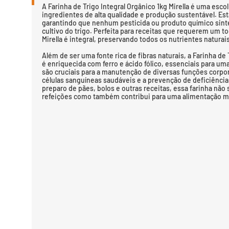
A Farinha de Trigo Integral Orgânico 1kg Mirella é uma esc
ingredientes de alta qualidade e produção sustentável. Est
garantindo que nenhum pesticida ou produto químico sintét
cultivo do trigo. Perfeita para receitas que requerem um to
Mirella é integral, preservando todos os nutrientes naturais
Além de ser uma fonte rica de fibras naturais, a Farinha de 
é enriquecida com ferro e ácido fólico, essenciais para u
são cruciais para a manutenção de diversas funções corpor
células sanguíneas saudáveis e a prevenção de deficiências
preparo de pães, bolos e outras receitas, essa farinha não
refeições como também contribui para uma alimentação ma