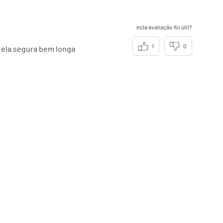
esta avaliação foi útil?
1
0
e ela segura bem longa