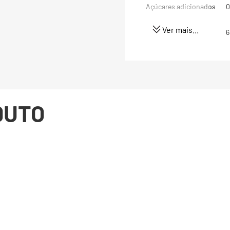
Açúcares adicionados
0
Ver mais...
Proteínas
6
Gorduras totais
1
Gorduras Saturadas
0
DUTO
Gorduras trans
0
Fibra alimentar
2
Sódio
2
Ferro
4
Acído Fólico
7