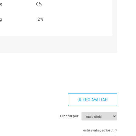
g
0%
g
12%
g
2%
,3g
2%
g
0%
g
8%
,6mg
QUERO AVALIAR
,5mg
Ordenar por
5mcg
31%
esta avaliação foi útil?