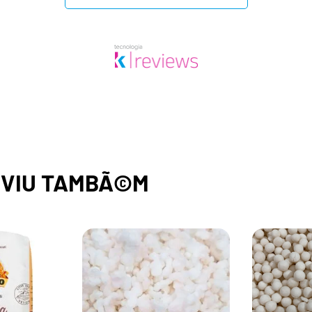
,
VIU TAMBÃ©M