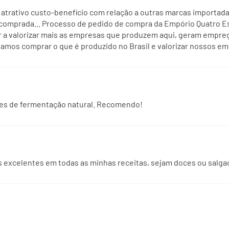
m atrativo custo-benefício com relação a outras marcas importad
(*) Valores diários com 
mprada... Processo de pedido de compra da Empório Quatro Estre
8400kj. Seus valores po
er a valorizar mais as empresas que produzem aqui, geram empre
dependendo de suas nec
isamos comprar o que é produzido no Brasil e valorizar nossos 
(**) Valores diários não 
 pães de fermentação natural. Recomendo!
dos excelentes em todas as minhas receitas, sejam doces ou salga