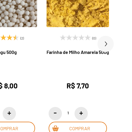
(2)
(0)
gu 500g
Farinha de Milho Amarela 500g
Far
Orgân
$ 8,00
R$ 7,70
COMPRAR
COMPRAR