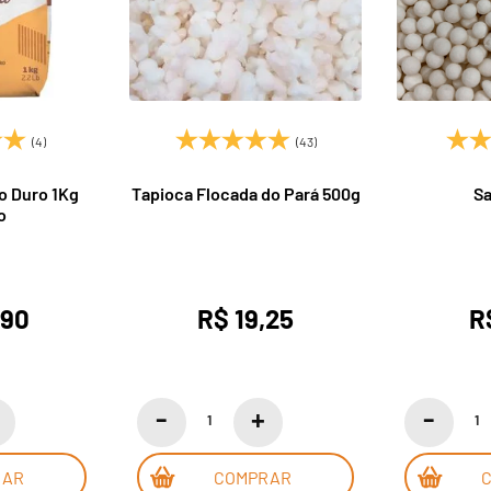
(4)
(43)
o Duro 1Kg
Tapioca Flocada do Pará 500g
Sa
o
,90
R$ 19,25
R
RAR
COMPRAR