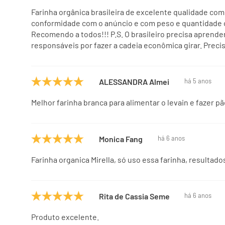
Farinha orgânica brasileira de excelente qualidade co
conformidade com o anúncio e com peso e quantidade co
Recomendo a todos!!! P.S. O brasileiro precisa aprend
responsáveis por fazer a cadeia econômica girar. Prec
ALESSANDRA Almeida
há 5 anos
Melhor farinha branca para alimentar o levain e fazer
Monica Fang
há 6 anos
Farinha organica Mirella, só uso essa farinha, resulta
Rita de Cassia Semeraro
há 6 anos
Produto excelente.