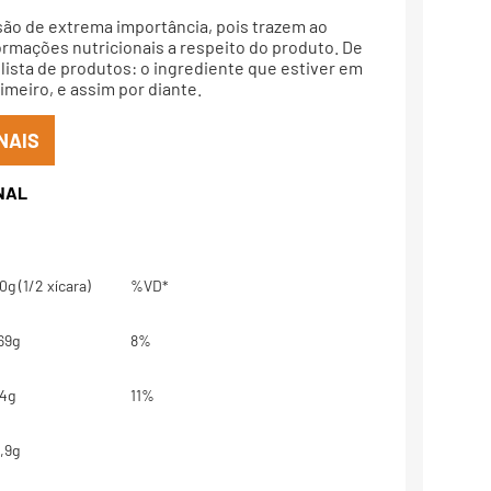
são de extrema importância, pois trazem ao
rmações nutricionais a respeito do produto. De
lista de produtos: o ingrediente que estiver em
meiro, e assim por diante.
NAIS
0g (1/2 xícara)
%VD*
69g
8%
4g
11%
,9g