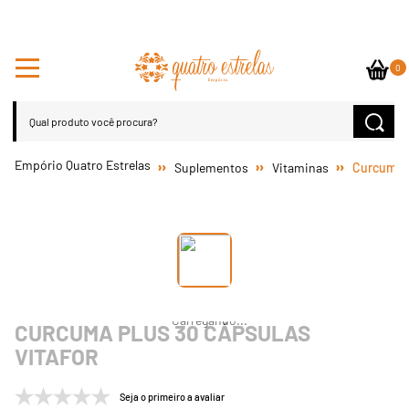
0
Suplementos
Vitaminas
Curcuma P
CURCUMA PLUS 30 CÁPSULAS
VITAFOR
Seja o primeiro a avaliar