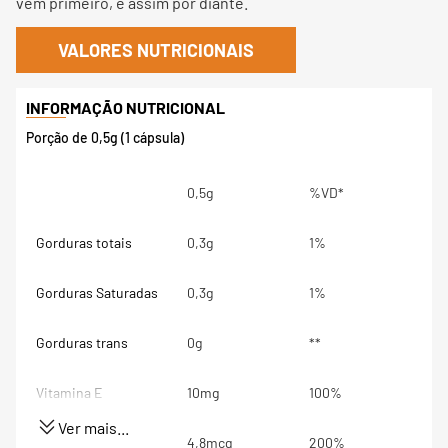
vem primeiro, e assim por diante.
VALORES NUTRICIONAIS
Porção de 0,5g (1 cápsula)
0,5g
%VD*
Gorduras totais
0,3g
1%
Gorduras Saturadas
0,3g
1%
Gorduras trans
0g
**
Vitamina E
10mg
100%
Ver mais...
Vitamina B12
4,8mcg
200%