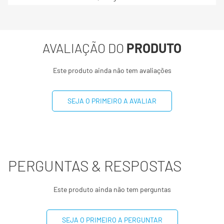
Selênio
34mcg
100%
AVALIAÇÃO DO
PRODUTO
Curcumina
130mg
Este produto ainda não tem avaliações
-
Não contém quantidades significativas de valor
energético, carboidratos, açúcares, proteínas, fibra
SEJA O PRIMEIRO A AVALIAR
alimentar e sódio.
(*) Valores diários com base em uma dieta de 2000 kcal
ou 8400 kj. Seus valores podem maiores ou menores
dependendo de suas necessidades energéticas
PERGUNTAS & RESPOSTAS
(**) valor diário não estabelecido.
Este produto ainda não tem perguntas
SEJA O PRIMEIRO A PERGUNTAR