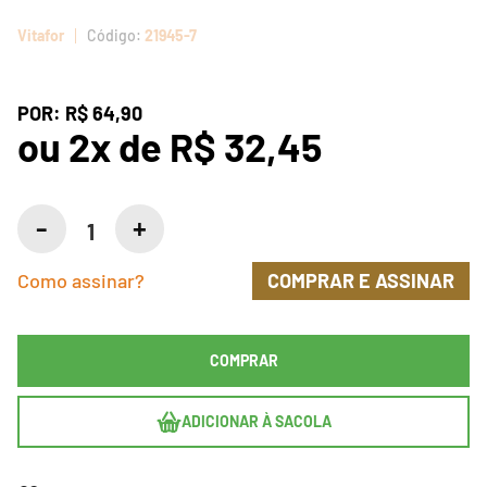
Vitafor
21945-7
POR:
R$ 64,90
ou
2
x
de
R$ 32,45
Como assinar?
COMPRAR E ASSINAR
COMPRAR
ADICIONAR À SACOLA