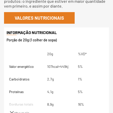
produtos: o ingrediente que estiver em maior quantidade
vem primeiro, e assim por diante.
VALORES NUTRICIONAIS
Porção de 20g (1 colher de sopa)
20g
%VD*
Valor energético
107kcal=449kj
5%
Carboidratos
2,7g
1%
Proteínas
4,1g
5%
Gorduras totais
8,9g
16%