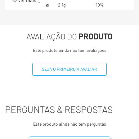
Ver mais...
Gorduras Saturadas
2,1g
10%
Gorduras trans
0g
**
AVALIAÇÃO DO
PRODUTO
Fibra alimentar
1,6g
6%
Este produto ainda não tem avaliações
Sódio
8,2mg
0%
SEJA O PRIMEIRO A AVALIAR
-
(*) Valores diários com base em uma dieta de 2000 kcal
ou 8400 kj. Seus valores podem maiores ou menores
dependendo de suas necessidades energéticas
(**) valor diário não estabelecido.
PERGUNTAS & RESPOSTAS
Este produto ainda não tem perguntas