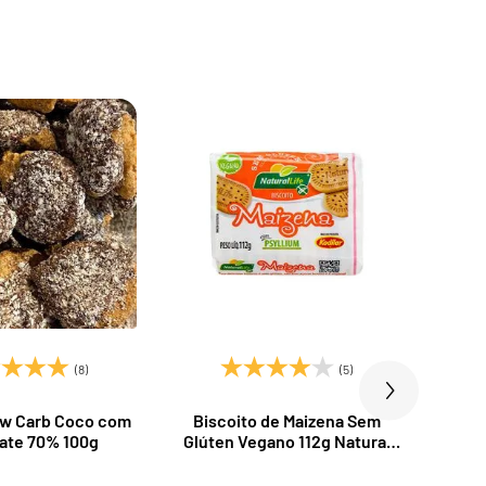
(8)
(5)
ow Carb Coco com
Biscoito de Maizena Sem
Bi
ate 70% 100g
Glúten Vegano 112g Natural
Lacto
Life