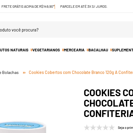
FRETE GRÁTIS ACIMA DE R$149,90*
PARCELE EM ATÉ 3X S/ JUROS.
UTOS NATURAIS
VEGETARIANOS
MERCEARIA
BACALHAU
SUPLEMEN
e Bolachas
Cookies Cobertos com Chocolate Branco 120g A Confite
COOKIES C
CHOCOLATE
CONFITERI
Seja o prim