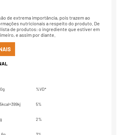
são de extrema importância, pois trazem ao
rmações nutricionais a respeito do produto. De
lista de produtos: o ingrediente que estiver em
meiro, e assim por diante.
NAIS
0g
%VD*
5kcal=399kj
5%
g
2%
,6g
3%