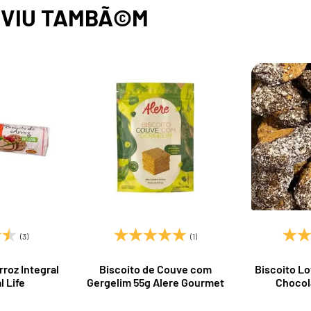
,
VIU TAMBÃ©M
(3)
(1)
rroz Integral
Biscoito de Couve com
Biscoito L
l Life
Gergelim 55g Alere Gourmet
Chocol