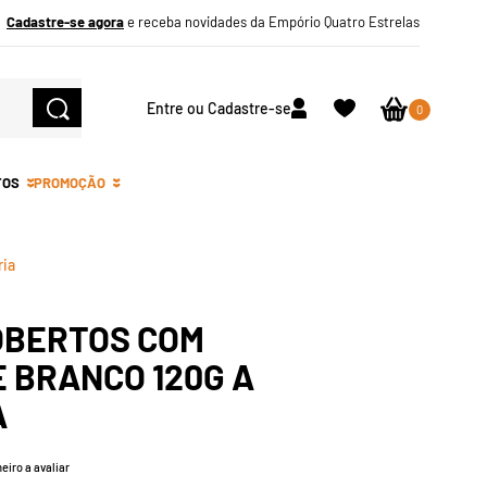
Cadastre-se agora
e receba novidades da Empório Quatro Estrelas
Entre ou Cadastre-se
0
TOS
PROMOÇÃO
ria
OBERTOS COM
 BRANCO 120G A
A
eiro a avaliar