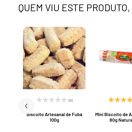
QUEM VIU ESTE PRODUTO
)
(0)
egral
Biscoito Artesanal de Fubá
Mini Biscoito de A
ndoim
100g
80g Natura