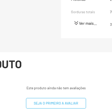
Gorduras totais
7
Ver mais...
Gorduras Saturadas
3
Gorduras trans
0
Fibra alimentar
1
DUTO
Sódio
Polióis
4
Este produto ainda não tem avaliações
-
(*) Valores diários com 
8400 kj. Seus valores p
SEJA O PRIMEIRO A AVALIAR
dependendo de suas nec