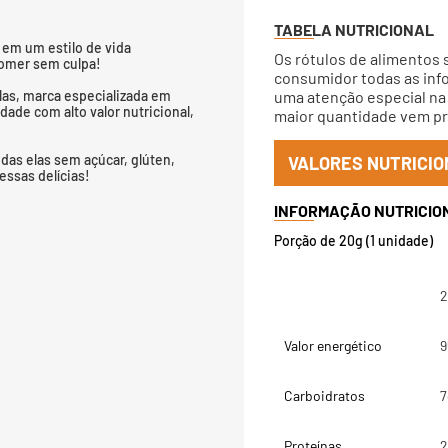
TABELA NUTRICIONAL
em um estilo de vida
Os rótulos de alimentos 
comer sem culpa!
consumidor todas as info
elas, marca especializada em
uma atenção especial na 
ade com alto valor nutricional,
maior quantidade vem pri
das elas sem açúcar, glúten,
VALORES NUTRICIO
essas delícias!
Porção de 20g (1 unidade)
2
Valor energético
9
Carboidratos
7
Proteínas
2