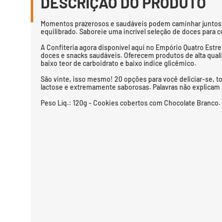
DESCRIÇÃO DO PRODUTO
Momentos prazerosos e saudáveis podem caminhar juntos 
equilibrado. Saboreie uma incrível seleção de doces para 
A Confiteria agora disponível aqui no Empório Quatro Estr
doces e snacks saudáveis. Oferecem produtos de alta qualid
baixo teor de carboidrato e baixo índice glicêmico.
São vinte, isso mesmo! 20 opções para você deliciar-se, to
lactose e extremamente saborosas. Palavras não explicam 
Peso Líq.: 120g - Cookies cobertos com Chocolate Branco.