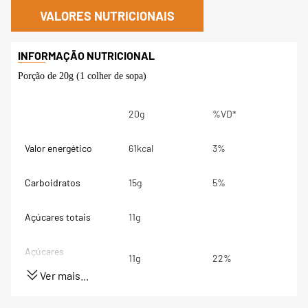
VALORES NUTRICIONAIS
Porção de 20g (1 colher de sopa)
20g
%VD*
Valor energético
61kcal
3%
Carboidratos
15g
5%
Açúcares totais
11g
Açúcares
11g
22%
adicionados
Ver mais...
Proteínas
0,2g
0%