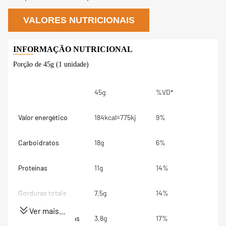
VALORES NUTRICIONAIS
Porção de 45g (1 unidade)
45g
%VD*
Valor energético
184kcal=775kj
9%
Carboidratos
18g
6%
Proteínas
11g
14%
Gorduras totais
7,5g
14%
Ver mais...
Gorduras Saturadas
3,8g
17%