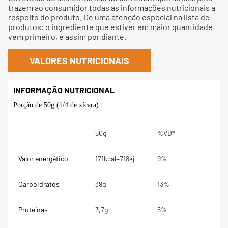
trazem ao consumidor todas as informações nutricionais a
respeito do produto. De uma atenção especial na lista de
produtos: o ingrediente que estiver em maior quantidade
vem primeiro, e assim por diante.
VALORES NUTRICIONAIS
Porção de 50g (1/4 de xícara)
50g
%VD*
Valor energético
171kcal=718kj
9%
Carboidratos
39g
13%
Proteínas
3,7g
5%