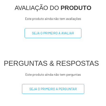
AVALIAÇÃO DO
PRODUTO
Fibra alimentar
8g
32%
Este produto ainda não tem avaliações
Sódio
7mg
1%
SEJA O PRIMEIRO A AVALIAR
-
(*) Valores diários com base em uma dieta de 2000 kcal
ou 8400 kj. Seus valores podem maiores ou menores
dependendo de suas necessidades energéticas
(**) valor diário não estabelecido.
PERGUNTAS & RESPOSTAS
Este produto ainda não tem perguntas
SEJA O PRIMEIRO A PERGUNTAR