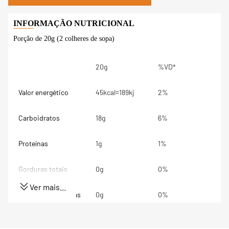
Porção de 20g (2 colheres de sopa)
20g
%VD*
Valor energético
45kcal=189kj
2%
Carboidratos
18g
6%
Proteínas
1g
1%
Gorduras totais
0g
0%
Ver mais...
Gorduras Saturadas
0g
0%
Gorduras trans
0g
**