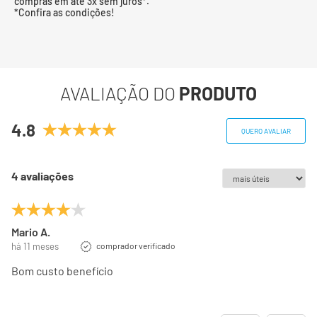
compras em até 3x sem juros*.
*Confira as condições!
AVALIAÇÃO DO
PRODUTO
4.8
QUERO AVALIAR
4 avaliações
Mario A.
há 11 meses
comprador verificado
Bom custo benefício