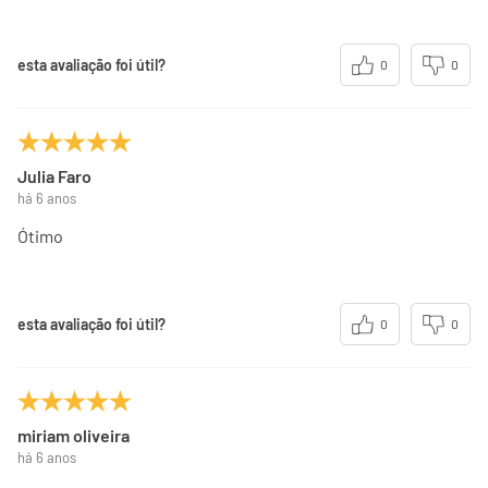
(*) Valores diários com base em uma dieta de 2000kcal ou
8400kj. Seus valores podem ser maiores ou menores
dependendo de suas necessidades energéticas.
esta avaliação foi útil?
0
0
(**) Valores diários não estabelecidos.
Julia Faro
há 6 anos
Ótimo
esta avaliação foi útil?
0
0
miriam oliveira
há 6 anos