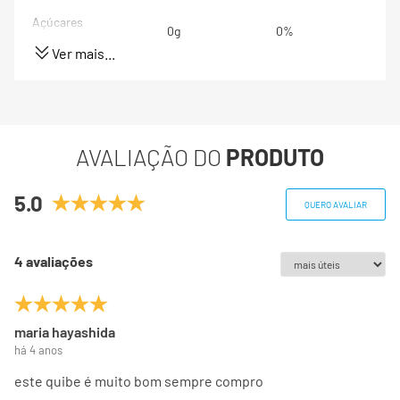
Açúcares
0g
0%
adicionados
Ver mais...
Proteínas
5g
10%
Gorduras totais
0,6g
1%
AVALIAÇÃO DO
PRODUTO
Gorduras Saturadas
0,1g
1%
5.0
QUERO AVALIAR
Gorduras trans
0g
**
4 avaliações
Fibra alimentar
4g
16%
Sódio
8,5mg
1%
maria hayashida
há 4 anos
Magnésio
41,0mg
este quibe é muito bom sempre compro