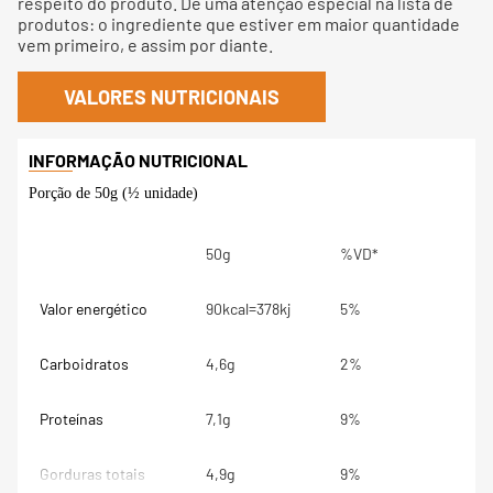
respeito do produto. De uma atenção especial na lista de
produtos: o ingrediente que estiver em maior quantidade
vem primeiro, e assim por diante.
VALORES NUTRICIONAIS
Porção de 50g (½ unidade)
50g
%VD*
Valor energético
90kcal=378kj
5%
Carboidratos
4,6g
2%
Proteínas
7,1g
9%
Gorduras totais
4,9g
9%