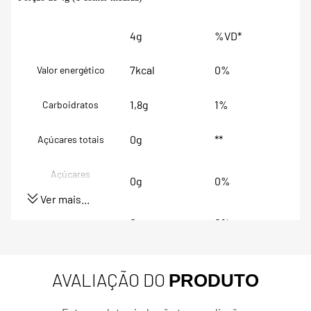
4g
%VD*
7kcal
0%
Valor energético
1,8g
1%
Carboidratos
0g
**
Açúcares totais
Açúcares
0g
0%
adicionados
Ver mais...
0g
0%
Proteínas
7mg
64%
Zinco
AVALIAÇÃO DO
PRODUTO
80mg
80%
Vitamina C