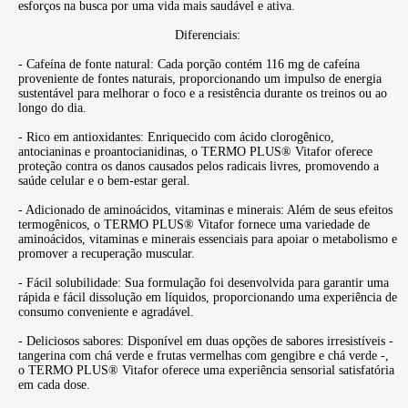
esforços na busca por uma vida mais saudável e ativa.
Diferenciais:
- Cafeína de fonte natural: Cada porção contém 116 mg de cafeína
proveniente de fontes naturais, proporcionando um impulso de energia
sustentável para melhorar o foco e a resistência durante os treinos ou ao
longo do dia.
- Rico em antioxidantes: Enriquecido com ácido clorogênico,
antocianinas e proantocianidinas, o TERMO PLUS® Vitafor oferece
proteção contra os danos causados pelos radicais livres, promovendo a
saúde celular e o bem-estar geral.
- Adicionado de aminoácidos, vitaminas e minerais: Além de seus efeitos
termogênicos, o TERMO PLUS® Vitafor fornece uma variedade de
aminoácidos, vitaminas e minerais essenciais para apoiar o metabolismo e
promover a recuperação muscular.
- Fácil solubilidade: Sua formulação foi desenvolvida para garantir uma
rápida e fácil dissolução em líquidos, proporcionando uma experiência de
consumo conveniente e agradável.
- Deliciosos sabores: Disponível em duas opções de sabores irresistíveis -
tangerina com chá verde e frutas vermelhas com gengibre e chá verde -,
o TERMO PLUS® Vitafor oferece uma experiência sensorial satisfatória
em cada dose.