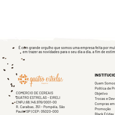
É com grande orgulho que somos uma empresa feita por mulh
em trazer as novidades para o seu dia a dia, a fim de esti
INSTITUCI
Quem Somo
Política de P
COMERCIO DE CEREAIS
Objetivo
QUATRO ESTRELAS - EIRELI
Trocas e Dev
CNPJ:68.146.976/0001-00
Compras em
R. Caraíbas, 351 - Pompéia, São
Promoção
Paulo/SP | CEP: 05020-000
Black Friday