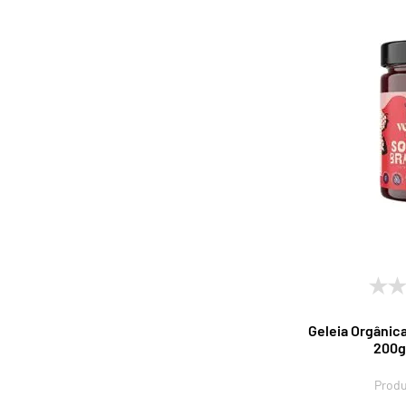
Geleia Orgânic
200g 
Produ