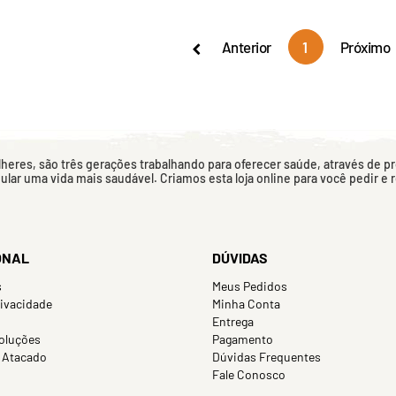
Anterior
1
Próximo
eres, são três gerações trabalhando para oferecer saúde, através de p
mular uma vida mais saudável. Criamos esta loja online para você pedir e
ONAL
DÚVIDAS
s
Meus Pedidos
rivacidade
Minha Conta
Entrega
oluções
Pagamento
 Atacado
Dúvidas Frequentes
Fale Conosco