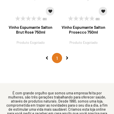
(0)
(0)
Vinho Espumante Salton
Vinho Espumante Salton
Brut Rosé 750ml
Prosecco 750ml
Produto Esgotado
Produto Esgotado
1
É com grande orgulho que somos uma empresa feita por
mulheres, são três gerações trabalhando para oferecer saúde,
através de produtos naturais. Desde 1990, somos uma loja,
comprometida em trazer as novidades para o seu dia a dia, a fim
de estimular uma vida mais saudável. Criamos esta loja online
para você pedir e receber em casa aquilo que você precisa para