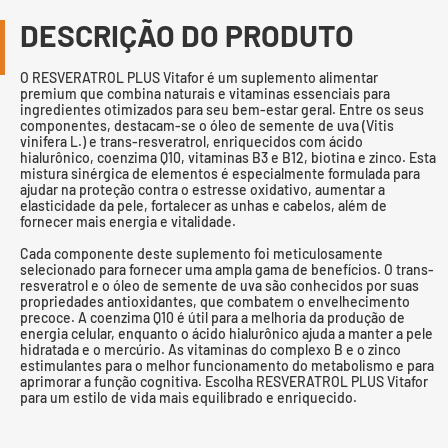
DESCRIÇÃO DO PRODUTO
O RESVERATROL PLUS Vitafor é um suplemento alimentar
premium que combina naturais e vitaminas essenciais para
ingredientes otimizados para seu bem-estar geral. Entre os seus
componentes, destacam-se o óleo de semente de uva (Vitis
vinifera L.) e trans-resveratrol, enriquecidos com ácido
hialurônico, coenzima Q10, vitaminas B3 e B12, biotina e zinco. Esta
mistura sinérgica de elementos é especialmente formulada para
ajudar na proteção contra o estresse oxidativo, aumentar a
elasticidade da pele, fortalecer as unhas e cabelos, além de
fornecer mais energia e vitalidade.
Cada componente deste suplemento foi meticulosamente
selecionado para fornecer uma ampla gama de benefícios. O trans-
resveratrol e o óleo de semente de uva são conhecidos por suas
propriedades antioxidantes, que combatem o envelhecimento
precoce. A coenzima Q10 é útil para a melhoria da produção de
energia celular, enquanto o ácido hialurônico ajuda a manter a pele
hidratada e o mercúrio. As vitaminas do complexo B e o zinco
estimulantes para o melhor funcionamento do metabolismo e para
aprimorar a função cognitiva. Escolha RESVERATROL PLUS Vitafor
para um estilo de vida mais equilibrado e enriquecido.