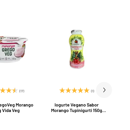
15
(17)
(1)
regoVeg Morango
Iogurte Vegano Sabor
Beb
g Vida Veg
Morango Tupinigurti 150g
NotS
Tupiniquim
com