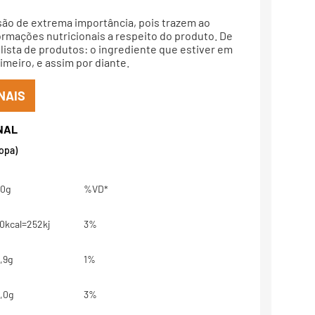
são de extrema importância, pois trazem ao
rmações nutricionais a respeito do produto. De
lista de produtos: o ingrediente que estiver em
meiro, e assim por diante.
NAIS
sopa)
0g
%VD*
0kcal=252kj
3%
,9g
1%
,0g
3%