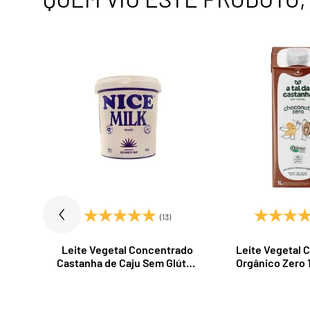
)
(13)
asi.Co
Leite Vegetal Concentrado
Leite Vegetal 
Castanha de Caju Sem Glúten
Orgânico Zero 1
Nice Milk 450g Nice Foods
Castan