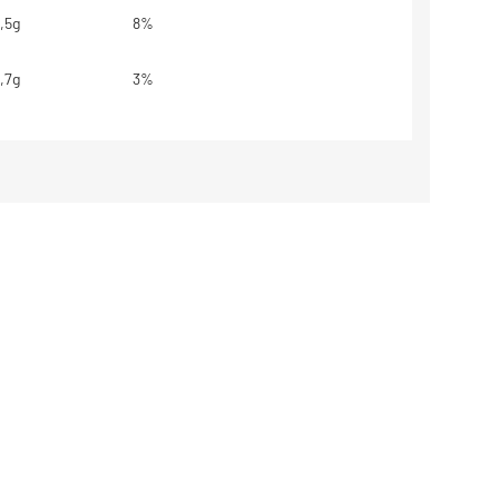
,5g
8%
,7g
3%
g
**
,0g
8%
44mg
2%
base em uma dieta de 2000kcal ou
dem ser maiores ou menores
essidades energéticas.
estabelecidos.