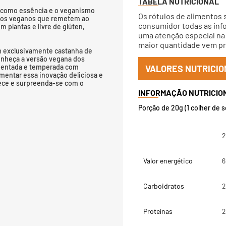
TABELA NUTRICIONAL
a como essência e o veganismo
Os rótulos de alimentos 
ntos veganos que remetem ao
consumidor todas as info
 plantas e livre de glúten,
uma atenção especial na 
maior quantidade vem pri
zam exclusivamente castanha de
onheça a versão vegana dos
ermentada e temperada com
VALORES NUTRICIO
imentar essa inovação deliciosa e
ece e surpreenda-se com o
Porção de 20g (1 colher de 
2
Valor energético
6
Carboidratos
2
Proteínas
2