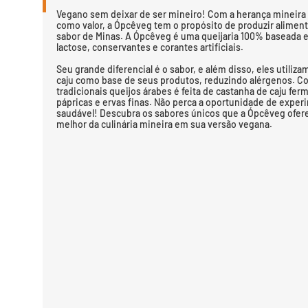
Vegano sem deixar de ser mineiro! Com a herança mineir
como valor, a Ópcêveg tem o propósito de produzir alime
sabor de Minas. A Ópcêveg é uma queijaria 100% baseada em
lactose, conservantes e corantes artificiais.
Seu grande diferencial é o sabor, e além disso, eles utili
caju como base de seus produtos, reduzindo alérgenos. C
tradicionais queijos árabes é feita de castanha de caju f
pápricas e ervas finas. Não perca a oportunidade de exper
saudável! Descubra os sabores únicos que a Ópcêveg ofer
melhor da culinária mineira em sua versão vegana.