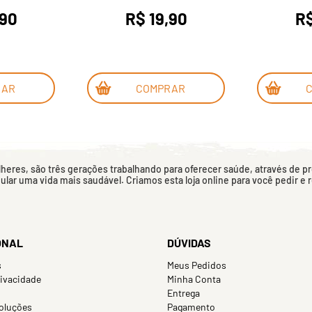
,90
R$ 19,90
R$
RAR
COMPRAR
eres, são três gerações trabalhando para oferecer saúde, através de p
mular uma vida mais saudável. Criamos esta loja online para você pedir e
ONAL
DÚVIDAS
s
Meus Pedidos
rivacidade
Minha Conta
Entrega
oluções
Pagamento