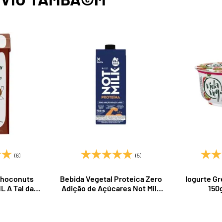
(6)
(5)
Choconuts
Bebida Vegetal Proteica Zero
Iogurte G
L A Tal da
Adição de Açúcares Not Milk
150
ha
750ml NotCo