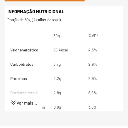
Porção de 30g (1 colher de sopa)
30g
%VD*
Valor energético
85,4kcal
4,3%
Carboidratos
8,7g
2,9%
Proteínas
2,2g
2,9%
Gorduras totais
4,8g
8,6%
Ver mais...
Gorduras Saturadas
0,8g
3,8%
Gorduras trans
0g
**