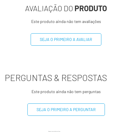
AVALIAÇÃO DO
PRODUTO
Fibra alimentar
0,8g
3,3%
Este produto ainda não tem avaliações
Sódio
64mg
2,7%
SEJA O PRIMEIRO A AVALIAR
(*) Valores diários com base em uma dieta de 2000kcal ou
8400kj. Seus valores podem ser maiores ou menores
dependendo de suas necessidades energéticas.
(**) Valores diários não estabelecidos.
PERGUNTAS & RESPOSTAS
Este produto ainda não tem perguntas
SEJA O PRIMEIRO A PERGUNTAR