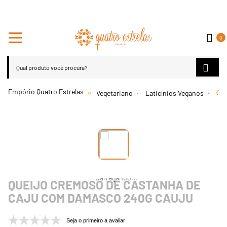
0
Vegetariano
Laticínios Veganos
Que
QUEIJO CREMOSO DE CASTANHA DE
CAJU COM DAMASCO 240G CAUJU
Seja o primeiro a avaliar