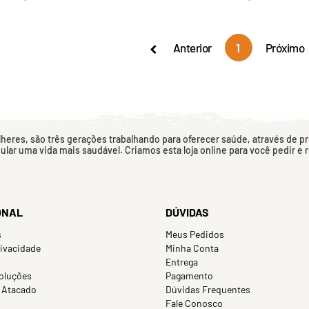
Anterior
1
Próximo
eres, são três gerações trabalhando para oferecer saúde, através de p
mular uma vida mais saudável. Criamos esta loja online para você pedir e
ONAL
DÚVIDAS
s
Meus Pedidos
rivacidade
Minha Conta
Entrega
oluções
Pagamento
 Atacado
Dúvidas Frequentes
Fale Conosco