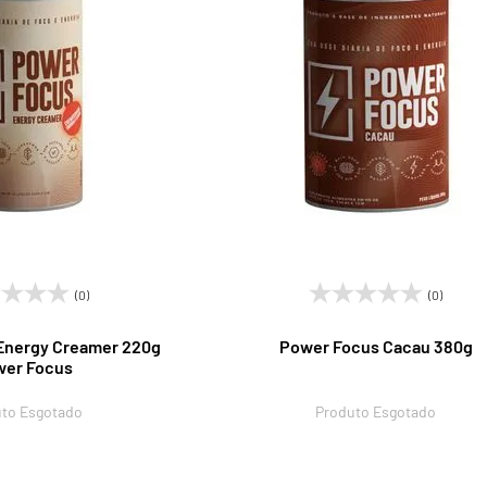
(0)
(0)
 Energy Creamer 220g
Power Focus Cacau 380g
er Focus
to Esgotado
Produto Esgotado