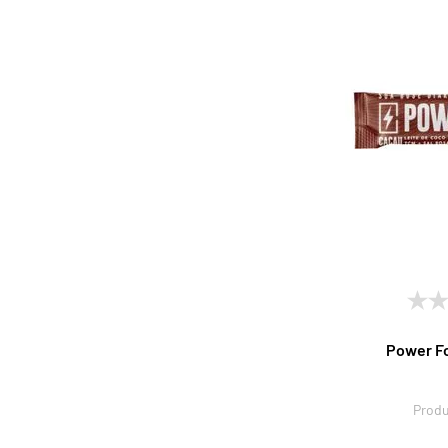
Power F
Produ