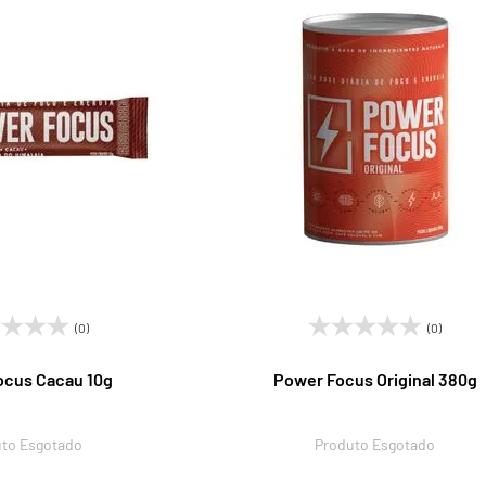
(0)
(0)
ocus Cacau 10g
Power Focus Original 380g
to Esgotado
Produto Esgotado