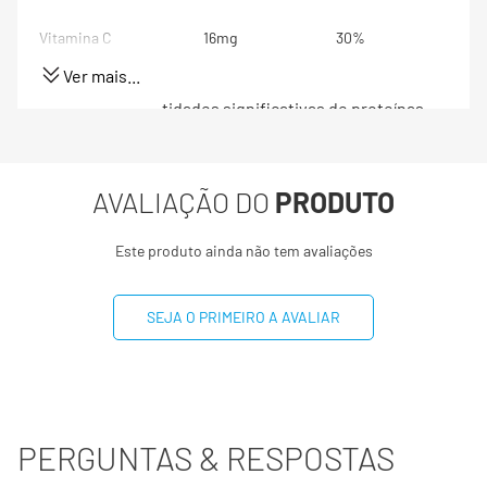
Vitamina C
16mg
30%
Ver mais...
Não contém quantidades significativas de proteínas,
gorduras totais, gorduras saturadas, gordura trans, fibra
alimentar e sódio.
(*) Valores diários com base em uma dieta de 2000 kcal
AVALIAÇÃO DO
PRODUTO
ou 8400 kj. Seus valores podem maiores ou menores
dependendo de suas necessidades energéticas
Este produto ainda não tem avaliações
(**) valor diário não estabelecido
SEJA O PRIMEIRO A AVALIAR
PERGUNTAS & RESPOSTAS