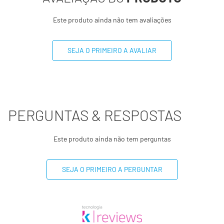
Este produto ainda não tem avaliações
Sódio
319mg
13%
SEJA O PRIMEIRO A AVALIAR
-
(*) Valores diários com base em uma dieta de 2000 kcal
ou 8400 kj. Seus valores podem ser maiores ou menores
dependendo de suas necessidades energéticas
(**) Valores diários não estabelecidos.
PERGUNTAS & RESPOSTAS
Este produto ainda não tem perguntas
SEJA O PRIMEIRO A PERGUNTAR