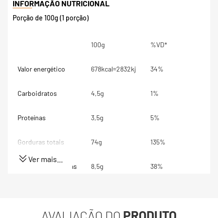
Porção de 100g (1 porção)
100g
%VD*
Valor energético
678kcal=2832kj
34%
Carboidratos
4,5g
1%
Proteínas
3,5g
5%
Gorduras totais
74g
135%
Ver mais...
Gorduras Saturadas
8,5g
38%
Gorduras trans
0g
**
AVALIAÇÃO DO
PRODUTO
Fibra alimentar
0,1g
1%