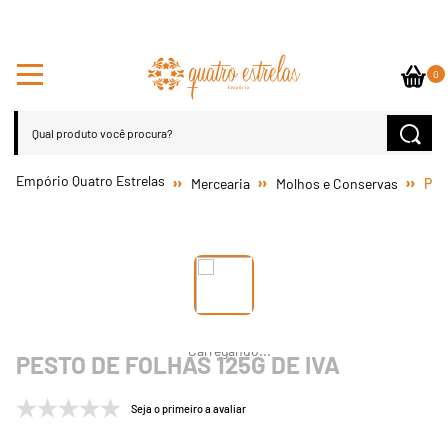
0
Mercearia
Molhos e Conservas
Pes
PESTO DE FOLHAS 125G DE IVA
Seja o primeiro a avaliar