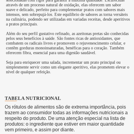
selecionadas com rigor para garantir a máxima qualidade. Escurecidas
através de um processo natural de oxidação, elas oferecem um sabor
suave e delicado, perfeito para complementar pratos com sabores mais
intensos, sem sobrepujá-los. Este equilíbrio de sabores as torna versáteis
na culinária, podendo ser utilizadas em variadas receitas, desde aperitivos
a pratos principais.
Além do seu perfil gustativo refinado, as azeitonas pretas são conhecidas
pelos seus benefícios à saúde. São fontes ricas de antioxidantes, que
combatem os radicais livres e promovem o rejuvenescimento celular, e
contêm gorduras monoinsaturadas, benéficas para o coração. Também
oferecem fibra, essencial para uma digestão saudável.
Seja para enriquecer uma salada, incrementar um prato principal ou
simplesmente servir como um elegante aperitivo, elas prometem elevar o
nível de qualquer refeição.
TABELA NUTRICIONAL
Os rótulos de alimentos são de extrema importância, pois
trazem ao consumidor todas as informações nutricionais a
respeito do produto. De uma atenção especial na lista de
produtos: o ingrediente que estiver em maior quantidade
vem primeiro, e assim por diante.