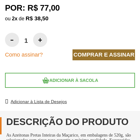
POR:
R$ 77,00
R$ 38,50
ou
2
x
de
Como assinar?
COMPRAR E ASSINAR
ADICIONAR À SACOLA
Adicionar à Lista de Desejos
DESCRIÇÃO DO PRODUTO
As Azeitonas Pretas Inteiras da Maçarico, em embalagens de 520g, são