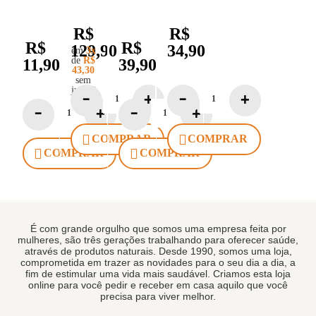
Macerada
125g
Carolina
De
R$
R$
Reaper
Iva
R$
R$
60ml
129,90
34,90
em
3x
Pimentas
de
R$
11,90
39,90
43,30
Matipó
sem
juros*
COMPRAR
COMPRAR
COMPRAR
COMPRAR
É com grande orgulho que somos uma empresa feita por
mulheres, são três gerações trabalhando para oferecer saúde,
através de produtos naturais. Desde 1990, somos uma loja,
comprometida em trazer as novidades para o seu dia a dia, a
fim de estimular uma vida mais saudável. Criamos esta loja
online para você pedir e receber em casa aquilo que você
precisa para viver melhor.