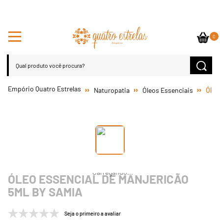
0
Naturopatia
Óleos Essenciais
Óleo
ÓLEO ESSENCIAL DE MANJERICÃO
5ML BY SAMIA
Seja o primeiro a avaliar