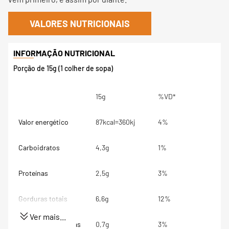
VALORES NUTRICIONAIS
Porção de 15g (1 colher de sopa)
15g
%VD*
Valor energético
87kcal=360kj
4%
Carboidratos
4,3g
1%
Proteínas
2,5g
3%
Gorduras totais
6,6g
12%
Ver mais...
Gorduras Saturadas
0,7g
3%