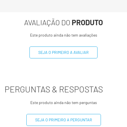
Gorduras trans
0g
**
AVALIAÇÃO DO
PRODUTO
Fibra alimentar
5,9g
24%
Este produto ainda não tem avaliações
Sódio
421mg
17%
Cálcio
39mg
4%
SEJA O PRIMEIRO A AVALIAR
Ferro
3mg
21%
Potássio
509mg
11%
PERGUNTAS & RESPOSTAS
Magnésio
97mg
37%
Este produto ainda não tem perguntas
Zinco
1,8mg
26%
SEJA O PRIMEIRO A PERGUNTAR
Fósforo
211mg
30%