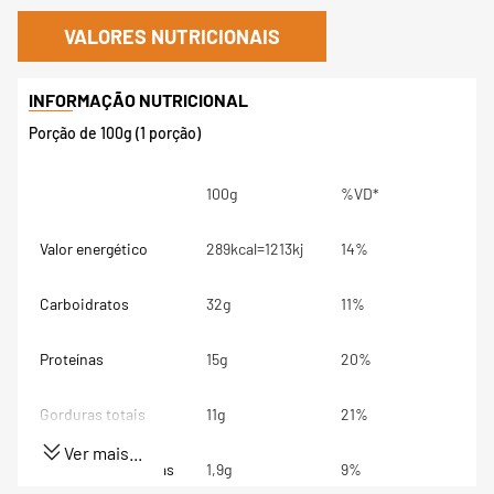
VALORES NUTRICIONAIS
Porção de 100g (1 porção)
100g
%VD*
Valor energético
289kcal=1213kj
14%
Carboidratos
32g
11%
Proteínas
15g
20%
Gorduras totais
11g
21%
Ver mais...
Gorduras Saturadas
1,9g
9%