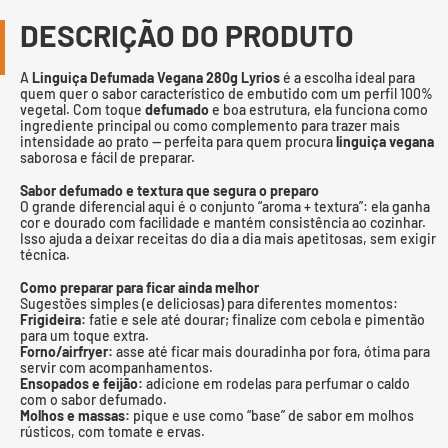
DESCRIÇÃO DO PRODUTO
A
Linguiça Defumada Vegana 280g Lyrios
é a escolha ideal para
quem quer o sabor característico de embutido com um perfil 100%
vegetal. Com toque
defumado
e boa estrutura, ela funciona como
ingrediente principal ou como complemento para trazer mais
intensidade ao prato — perfeita para quem procura
linguiça vegana
saborosa e fácil de preparar.
Sabor defumado e textura que segura o preparo
O grande diferencial aqui é o conjunto “aroma + textura”: ela ganha
cor e dourado com facilidade e mantém consistência ao cozinhar.
Isso ajuda a deixar receitas do dia a dia mais apetitosas, sem exigir
técnica.
Como preparar para ficar ainda melhor
Sugestões simples (e deliciosas) para diferentes momentos:
Frigideira:
fatie e sele até dourar; finalize com cebola e pimentão
para um toque extra.
Forno/airfryer:
asse até ficar mais douradinha por fora, ótima para
servir com acompanhamentos.
Ensopados e feijão:
adicione em rodelas para perfumar o caldo
com o sabor defumado.
Molhos e massas:
pique e use como “base” de sabor em molhos
rústicos, com tomate e ervas.