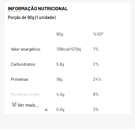
Porção de 90g (1 unidade)
90g
%VD*
Valor energético
138kcal=570kj
7%
Carboidratos
5,8g
2%
Proteínas
18g
24%
Gorduras totais
4,5g
8%
Ver mais...
Gorduras Saturadas
0,6g
3%
Gorduras trans
0g
**