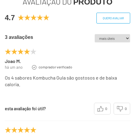
AVALIAÇÃO DO
PRODUTO
(*) Valores diários com base em uma dieta de 2000kcal ou
4.7
8400kj. Seus valores podem ser maiores ou menores
QUERO AVALIAR
dependendo de suas necessidades energéticas.
(**) Valores diários não estabelecidos.
3 avaliações
Joao M.
há um ano
comprador verificado
Os 4 sabores Kombucha Gula são gostosos e de baixa
caloria.
esta avaliação foi útil?
0
0