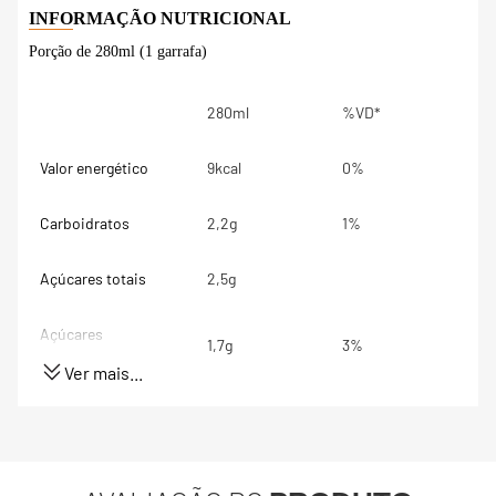
Porção de 280ml (1 garrafa)
280ml
%VD*
Valor energético
9kcal
0%
Carboidratos
2,2g
1%
Açúcares totais
2,5g
Açúcares
1,7g
3%
adicionados
Ver mais...
Proteínas
4,5g
9%
Gorduras totais
4,2g
6%