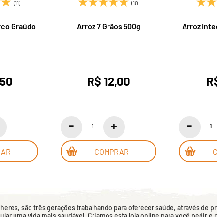
(11)
(10)
rco Graúdo
Arroz 7 Grãos 500g
Arroz Inte
,50
R$ 12,00
R$
RAR
COMPRAR
eres, são três gerações trabalhando para oferecer saúde, através de p
mular uma vida mais saudável. Criamos esta loja online para você pedir e