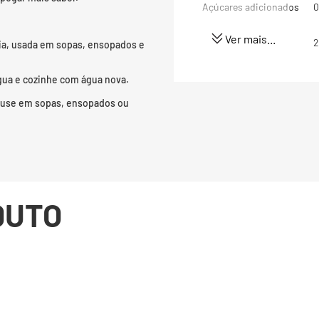
Açúcares adicionados
0
Ver mais...
Proteínas
2
ia, usada em sopas, ensopados e
Gorduras totais
0
água e cozinhe com água nova.
a; use em sopas, ensopados ou
Gorduras Saturadas
0
Gorduras trans
0
Fibra alimentar
2
DUTO
Sódio
2
(*) Valores diários com 
8400kj. Seus valores po
dependendo de suas nec