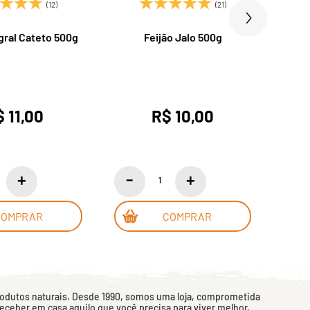
(12)
(21)
gral Cateto 500g
Feijão Jalo 500g
Ar
E
 11,00
R$ 10,00
COMPRAR
COMPRAR
rodutos naturais. Desde 1990, somos uma loja, comprometida
 receber em casa aquilo que você precisa para viver melhor.