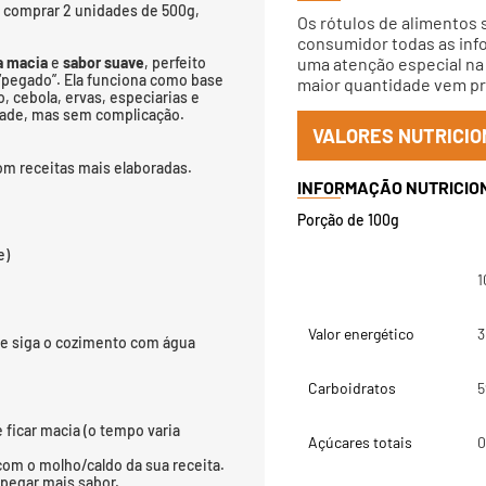
ê comprar 2 unidades de 500g,
Os rótulos de alimentos 
consumidor todas as info
a macia
e
sabor suave
, perfeito
uma atenção especial na 
pegado”. Ela funciona como base
maior quantidade vem pri
, cebola, ervas, especiarias e
dade, mas sem complicação.
VALORES NUTRICIO
m receitas mais elaboradas.
Porção de 100g
e)
1
Valor energético
3
 e siga o cozimento com água
Carboidratos
5
ficar macia (o tempo varia
Açúcares totais
0
 com o molho/caldo da sua receita.
 pegar mais sabor.