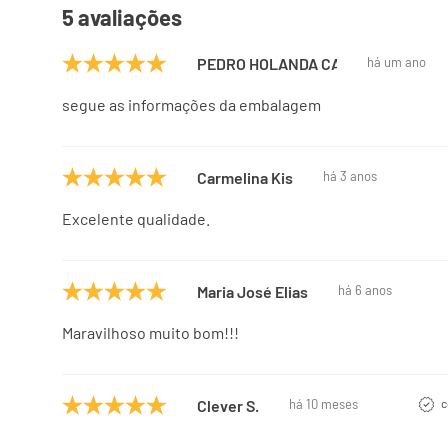
5 avaliações
PEDRO HOLANDA CAVALCANTI
há um ano
segue as informações da embalagem
Carmelina Kis
há 3 anos
Excelente qualidade.
Maria José Elias
há 6 anos
Maravilhoso muito bom!!!
Clever S.
há 10 meses
c