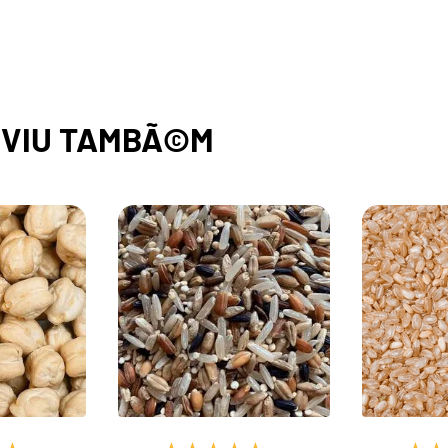
,
VIU TAMBÃ©M