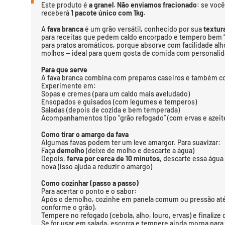
Este produto é
a granel
.
Não enviamos fracionado
: se voc
receberá
1 pacote único com 1kg
.
A
fava branca
é um grão versátil, conhecido por sua
textur
para receitas que pedem caldo encorpado e tempero bem “
para pratos aromáticos, porque absorve com facilidade alho
molhos — ideal para quem gosta de comida com personali
Para que serve
A fava branca combina com preparos caseiros e também co
Experimente em:
Sopas e cremes (para um caldo mais aveludado)
Ensopados e guisados (com legumes e temperos)
Saladas (depois de cozida e bem temperada)
Acompanhamentos tipo “grão refogado” (com ervas e azeit
Como tirar o amargo da fava
Algumas favas podem ter um leve amargor. Para suavizar:
Faça
demolho
(deixe de molho e descarte a água)
Depois,
ferva por cerca de 10 minutos
, descarte essa água
nova (isso ajuda a reduzir o amargo)
Como cozinhar (passo a passo)
Para acertar o ponto e o sabor:
Após o demolho, cozinhe em panela comum ou pressão até 
conforme o grão).
Tempere no refogado (cebola, alho, louro, ervas) e finalize
Se for usar em salada, escorra e tempere ainda morna para