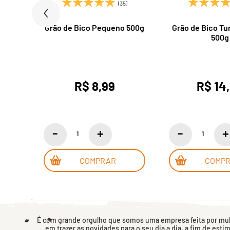
)
(35)
pecial
Grão de Bico Pequeno 500g
Grão de Bico Tu
500g
R$ 8,99
R$ 14
COMPRAR
COMP
É com grande orgulho que somos uma empresa feita por mulh
em trazer as novidades para o seu dia a dia, a fim de esti