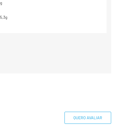
g
5,3g
g
g
g
**
0,8g
5,0mg
base em uma dieta de 2000kcal ou
dem ser maiores ou menores
QUERO AVALIAR
essidades energéticas.