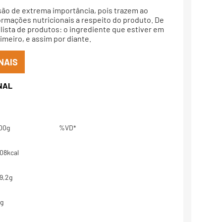
são de extrema importância, pois trazem ao
rmações nutricionais a respeito do produto. De
lista de produtos: o ingrediente que estiver em
meiro, e assim por diante.
NAIS
00g
%VD*
08kcal
9,2g
g