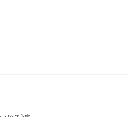
(**) Valores diários não 
omprador verificado