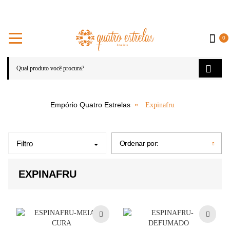
0
Expinafru
Filtro
Ordenar por:
EXPINAFRU