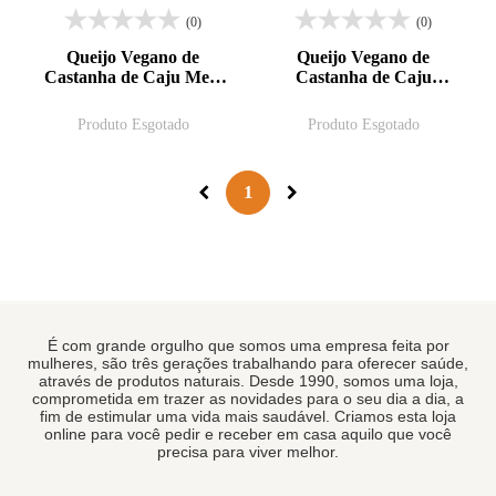
(0)
(0)
Queijo Vegano de
Queijo Vegano de
Castanha de Caju Meia
Castanha de Caju
Cura 130g Expinafru
Defumado 130g
Expinafru
Produto Esgotado
Produto Esgotado
1
É com grande orgulho que somos uma empresa feita por
mulheres, são três gerações trabalhando para oferecer saúde,
através de produtos naturais. Desde 1990, somos uma loja,
comprometida em trazer as novidades para o seu dia a dia, a
fim de estimular uma vida mais saudável. Criamos esta loja
online para você pedir e receber em casa aquilo que você
precisa para viver melhor.