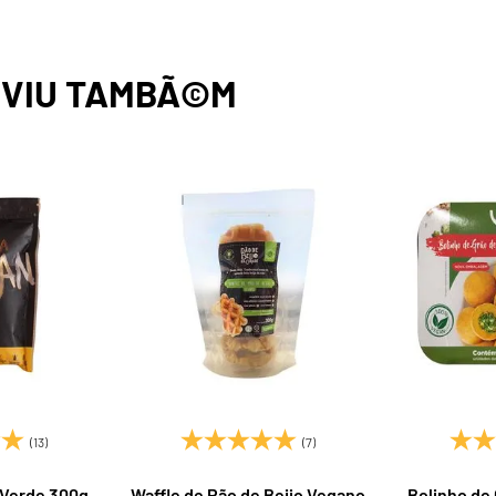
,
VIU TAMBÃ©M
(13)
(7)
 Verde 300g
Waffle de Pão de Beijo Vegano
Bolinho de