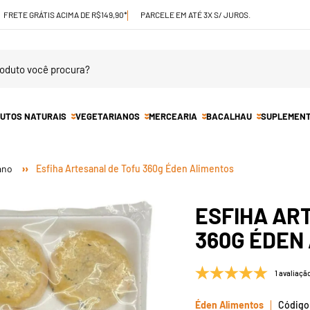
FRETE GRÁTIS ACIMA DE R$149,90*
PARCELE EM ATÉ 3X S/ JUROS.
UTOS NATURAIS
VEGETARIANOS
MERCEARIA
BACALHAU
SUPLEMEN
ano
Esfiha Artesanal de Tofu 360g Éden Alimentos
ESFIHA AR
360G ÉDEN
1 avaliaçã
Éden Alimentos