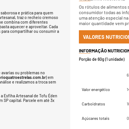
Os rótulos de alimentos 
consumidor todas as info
 saborosa e prática para quem
rtesanal, traz o recheio cremoso
uma atenção especial na 
que combina com diferentes
maior quantidade vem pri
basta aquecer e aproveitar. Cada
 para compartilhar ou consumir a
VALORES NUTRICIO
Porção de 60g (1 unidade)
 avarias ou problemas no
6
ioquatroestrelas.com.br
) em
nálise e realizamos a troca sem
Valor energético
1
a Esfiha Artesanal de Tofu Éden
 SP capital. Parcele em até 3x
Carboidratos
1
Açúcares totais
0