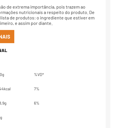
são de extrema importância, pois trazem ao
rmações nutricionais a respeito do produto. De
lista de produtos: o ingrediente que estiver em
meiro, e assim por diante.
NAIS
0g
%VD*
44kcal
7%
8,9g
6%
g