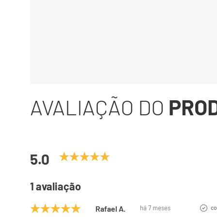
AVALIAÇÃO DO
PRO
5.0
1 avaliação
Rafael A.
há 7 meses
co