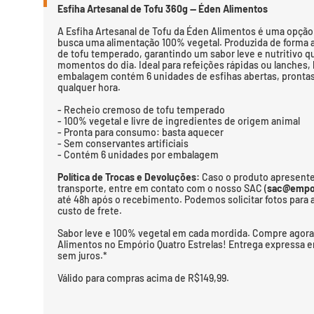
Esfiha Artesanal de Tofu 360g — Éden Alimentos
A Esfiha Artesanal de Tofu da Éden Alimentos é uma opção
busca uma alimentação 100% vegetal. Produzida de forma a
de tofu temperado, garantindo um sabor leve e nutritivo 
momentos do dia. Ideal para refeições rápidas ou lanches, 
embalagem contém 6 unidades de esfihas abertas, prontas
qualquer hora.
- Recheio cremoso de tofu temperado
- 100% vegetal e livre de ingredientes de origem animal
- Pronta para consumo: basta aquecer
- Sem conservantes artificiais
- Contém 6 unidades por embalagem
Política de Trocas e Devoluções:
Caso o produto apresente
transporte, entre em contato com o nosso SAC (
sac@empor
até 48h após o recebimento. Podemos solicitar fotos para a
custo de frete.
Sabor leve e 100% vegetal em cada mordida. Compre agora 
Alimentos no Empório Quatro Estrelas! Entrega expressa em
sem juros.*
Válido para compras acima de R$149,99.