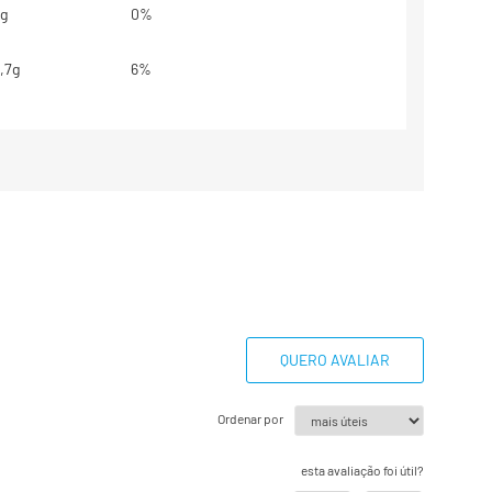
g
0%
,7g
6%
,3g
10%
,6g
3%
g
**
,2g
1%
249mg
12%
QUERO AVALIAR
base em uma dieta de 2000kcal ou
Ordenar por
dem ser maiores ou menores
essidades energéticas.
esta avaliação foi útil?