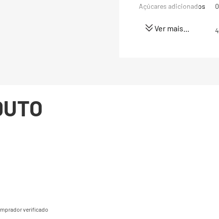
Açúcares adicionados
0
Ver mais...
Proteínas
4
Gorduras totais
5
Gorduras Saturadas
0
DUTO
Gorduras trans
0
Fibra alimentar
0
Sódio
(*) Valores diários com 
8400kj. Seus valores po
dependendo de suas nec
mprador verificado