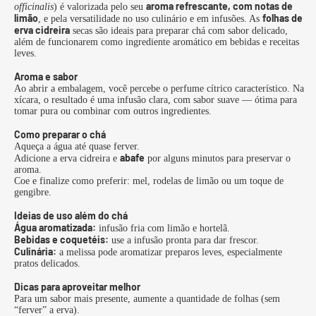
aroma refrescante, com notas de
officinalis
) é valorizada pelo seu
limão
folhas de
, e pela versatilidade no uso culinário e em infusões. As
erva cidreira
secas são ideais para preparar chá com sabor delicado,
além de funcionarem como ingrediente aromático em bebidas e receitas
leves.
Aroma e sabor
Ao abrir a embalagem, você percebe o perfume cítrico característico. Na
xícara, o resultado é uma infusão clara, com sabor suave — ótima para
tomar pura ou combinar com outros ingredientes.
Como preparar o chá
Aqueça a água até quase ferver.
abafe
Adicione a erva cidreira e
por alguns minutos para preservar o
aroma.
Coe e finalize como preferir: mel, rodelas de limão ou um toque de
gengibre.
Ideias de uso além do chá
Água aromatizada:
infusão fria com limão e hortelã.
Bebidas e coquetéis:
use a infusão pronta para dar frescor.
Culinária:
a melissa pode aromatizar preparos leves, especialmente
pratos delicados.
Dicas para aproveitar melhor
Para um sabor mais presente, aumente a quantidade de folhas (sem
“ferver” a erva).