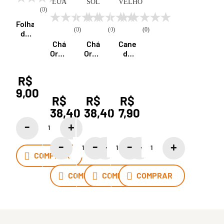
(0)
Folha
(0)
(0)
(0)
de
Alcachofra
Chá
Chá
Canela
100g
Orgânico
Orgânico
de
Curumim
Curumim
Velho
Lua
Sol
100g
R$
15
15
9,00
Sachês
Sachês
R$
R$
R$
Iamaní
Iamaní
38,40
38,40
7,90
COMPRAR
COMPRAR
COMPRAR
COMPRAR