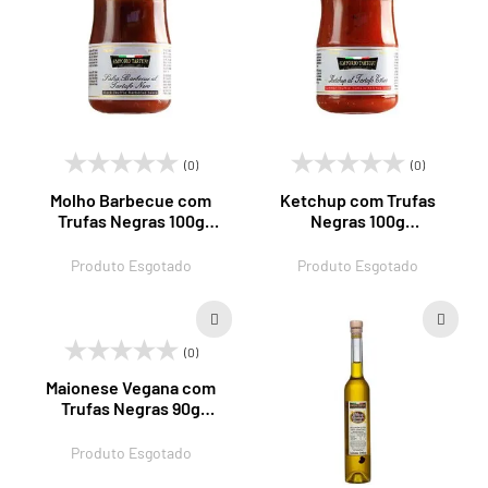
(0)
(0)
Molho Barbecue com
Ketchup com Trufas
Trufas Negras 100g
Negras 100g
EmpórioTartufi
EmpórioTartufi
Produto Esgotado
Produto Esgotado
(0)
Maionese Vegana com
Trufas Negras 90g
EmpórioTartufi
Produto Esgotado